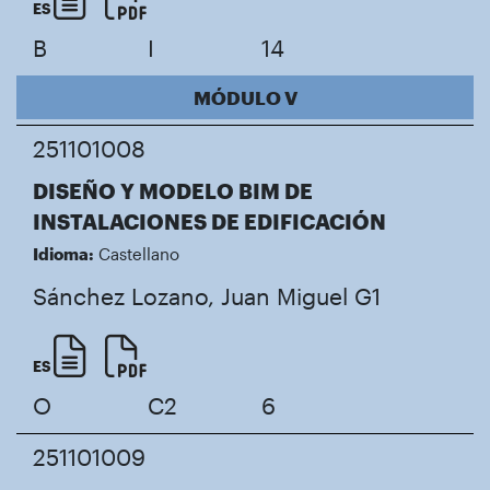
ES
B
I
14
MÓDULO V
251101008
DISEÑO Y MODELO BIM DE
INSTALACIONES DE EDIFICACIÓN
Idioma:
Castellano
Sánchez Lozano, Juan Miguel
G1
ES
O
C2
6
251101009