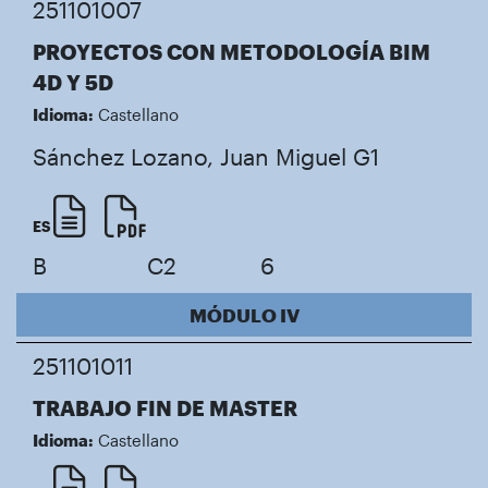
251101007
PROYECTOS CON METODOLOGÍA BIM
4D Y 5D
Idioma:
Castellano
Sánchez Lozano, Juan Miguel
G1
ES
B
C2
6
MÓDULO IV
251101011
TRABAJO FIN DE MASTER
Idioma:
Castellano