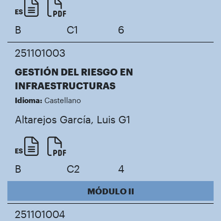
ES
B
C1
6
251101003
GESTIÓN DEL RIESGO EN
INFRAESTRUCTURAS
Idioma:
Castellano
Altarejos García, Luis
G1
ES
B
C2
4
MÓDULO II
251101004