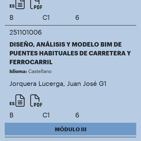
ES
B
C1
6
251101006
DISEÑO, ANÁLISIS Y MODELO BIM DE
PUENTES HABITUALES DE CARRETERA Y
FERROCARRIL
Idioma:
Castellano
Jorquera Lucerga, Juan José
G1
ES
B
C1
6
MÓDULO III