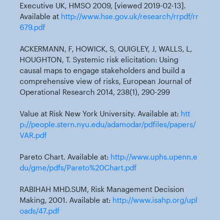
Executive UK, HMSO 2009, [viewed 2019-02-13].
Available at
http://www.hse.gov.uk/research/rrpdf/rr
679.pdf
ACKERMANN, F, HOWICK, S, QUIGLEY, J, WALLS, L,
HOUGHTON, T. Systemic risk elicitation: Using
causal maps to engage stakeholders and build a
comprehensive view of risks, European Journal of
Operational Research 2014, 238(1), 290-299
Value at Risk New York University. Available at:
htt
p://people.stern.nyu.edu/adamodar/pdfiles/papers/
VAR.pdf
Pareto Chart. Available at:
http://www.uphs.upenn.e
du/gme/pdfs/Pareto%20Chart.pdf
RABIHAH MHD.SUM, Risk Management Decision
Making, 2001. Available at:
http://www.isahp.org/upl
oads/47.pdf