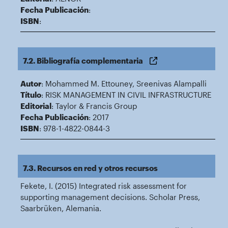
Fecha Publicación
:
ISBN
:
7.2. Bibliografía complementaria
Autor
: Mohammed M. Ettouney, Sreenivas Alampalli
Título
: RISK MANAGEMENT IN CIVIL INFRASTRUCTURE
Editorial
: Taylor & Francis Group
Fecha Publicación
: 2017
ISBN
: 978-1-4822-0844-3
7.3. Recursos en red y otros recursos
Fekete, I. (2015) Integrated risk assessment for
supporting management decisions. Scholar Press,
Saarbrüken, Alemania.