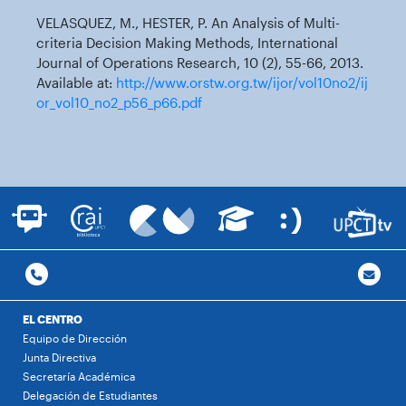
VELASQUEZ, M., HESTER, P. An Analysis of Multi-
criteria Decision Making Methods, International
Journal of Operations Research, 10 (2), 55-66, 2013.
Available at:
http://www.orstw.org.tw/ijor/vol10no2/ij
or_vol10_no2_p56_p66.pdf
EL CENTRO
Equipo de Dirección
Junta Directiva
Secretaría Académica
Delegación de Estudiantes