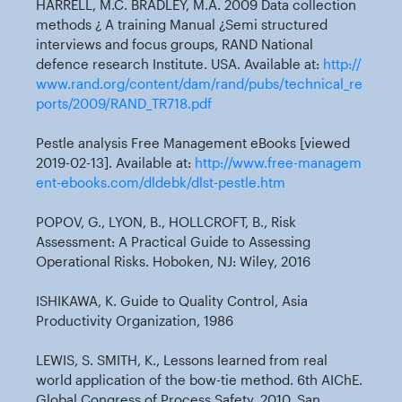
HARRELL, M.C. BRADLEY, M.A. 2009 Data collection
methods ¿ A training Manual ¿Semi structured
interviews and focus groups, RAND National
defence research Institute. USA. Available at:
http://
www.rand.org/content/dam/rand/pubs/technical_re
ports/2009/RAND_TR718.pdf
Pestle analysis Free Management eBooks [viewed
2019-02-13]. Available at:
http://www.free-managem
ent-ebooks.com/dldebk/dlst-pestle.htm
POPOV, G., LYON, B., HOLLCROFT, B., Risk
Assessment: A Practical Guide to Assessing
Operational Risks. Hoboken, NJ: Wiley, 2016
ISHIKAWA, K. Guide to Quality Control, Asia
Productivity Organization, 1986
LEWIS, S. SMITH, K., Lessons learned from real
world application of the bow-tie method. 6th AIChE.
Global Congress of Process Safety, 2010, San