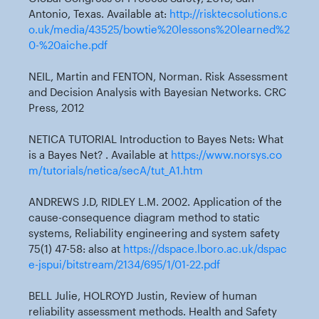
Antonio, Texas. Available at:
http://risktecsolutions.c
o.uk/media/43525/bowtie%20lessons%20learned%2
0-%20aiche.pdf
NEIL, Martin and FENTON, Norman. Risk Assessment
and Decision Analysis with Bayesian Networks. CRC
Press, 2012
NETICA TUTORIAL Introduction to Bayes Nets: What
is a Bayes Net? . Available at
https://www.norsys.co
m/tutorials/netica/secA/tut_A1.htm
ANDREWS J.D, RIDLEY L.M. 2002. Application of the
cause-consequence diagram method to static
systems, Reliability engineering and system safety
75(1) 47-58: also at
https://dspace.lboro.ac.uk/dspac
e-jspui/bitstream/2134/695/1/01-22.pdf
BELL Julie, HOLROYD Justin, Review of human
reliability assessment methods. Health and Safety