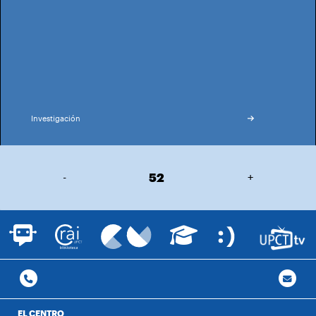
Investigación
-
52
+
EL CENTRO