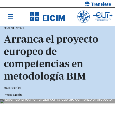
Translate
05/ENE./2021
Arranca el proyecto
europeo de
competencias en
metodología BIM
CATEGORÍAS:
Investigación
Imagen de la reunión virtual con la que dio comienzo el proyecto.