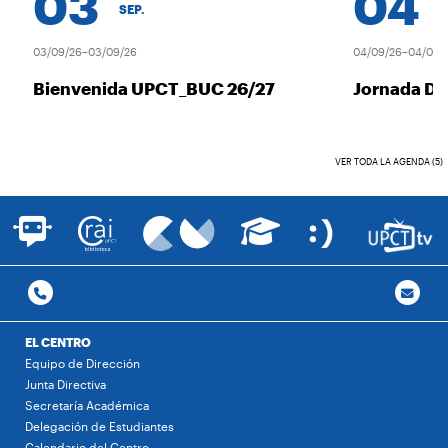
03
04
SEP.
SE
03/09/26–03/09/26
04/09/26–04/09/2
Bienvenida UPCT_BUC 26/27
Jornada De
VER TODA LA AGENDA (5)
EL CENTRO
Equipo de Dirección
Junta Directiva
Secretaría Académica
Delegación de Estudiantes
Calendario del Centro