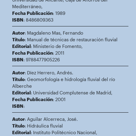
Mediterráneo,
Fecha Publicación
: 1989
ISBN
: 8486809363
Autor
: Magdaleno Mas, Fernando
Título
: Manual de técnicas de restauración fluvial
Editorial
: Ministerio de Fomento,
Fecha Publicación
: 2011
ISBN
: 9788477905226
Autor
: Díez Herrero, Andrés.
Título
: Geomorfología e hidrología fluvial del río
Alberche
Editorial
: Universidad Complutense de Madrid,
Fecha Publicación
: 2001
ISBN
:
Autor
: Aguilar Alcerreca, José.
Título
: Hidráulica fluvial
Editorial
: Instituto Politécnico Nacional,