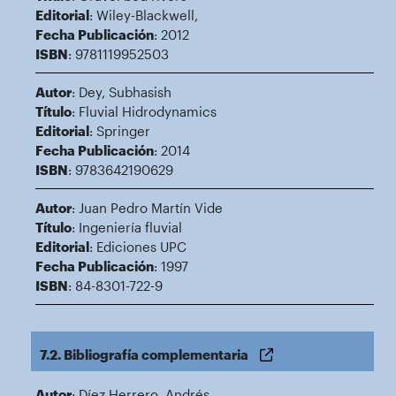
Editorial
: Wiley-Blackwell,
Fecha Publicación
: 2012
ISBN
: 9781119952503
Autor
: Dey, Subhasish
Título
: Fluvial Hidrodynamics
Editorial
: Springer
Fecha Publicación
: 2014
ISBN
: 9783642190629
Autor
: Juan Pedro Martín Vide
Título
: Ingeniería fluvial
Editorial
: Ediciones UPC
Fecha Publicación
: 1997
ISBN
: 84-8301-722-9
7.2. Bibliografía complementaria
Autor
: Díez Herrero, Andrés