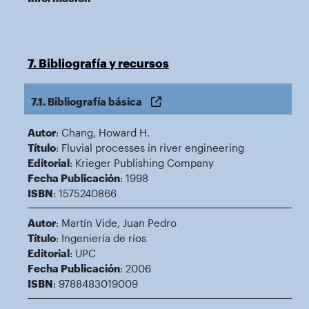
7. Bibliografía y recursos
7.1. Bibliografía básica
Autor
: Chang, Howard H.
Título
: Fluvial processes in river engineering
Editorial
: Krieger Publishing Company
Fecha Publicación
: 1998
ISBN
: 1575240866
Autor
: Martín Vide, Juan Pedro
Título
: Ingeniería de ríos
Editorial
: UPC
Fecha Publicación
: 2006
ISBN
: 9788483019009