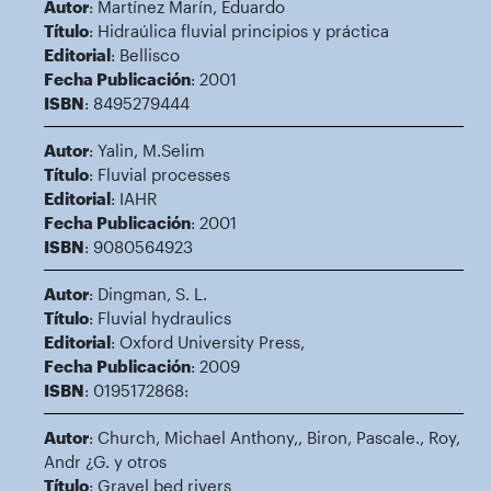
Autor
: Martínez Marín, Eduardo
Título
: Hidraúlica fluvial principios y práctica
Editorial
: Bellisco
Fecha Publicación
: 2001
ISBN
: 8495279444
Autor
: Yalin, M.Selim
Título
: Fluvial processes
Editorial
: IAHR
Fecha Publicación
: 2001
ISBN
: 9080564923
Autor
: Dingman, S. L.
Título
: Fluvial hydraulics
Editorial
: Oxford University Press,
Fecha Publicación
: 2009
ISBN
: 0195172868:
Autor
: Church, Michael Anthony,, Biron, Pascale., Roy,
Andr ¿G. y otros
Título
: Gravel bed rivers