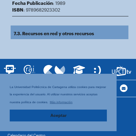
Fecha Publicación
: 1989
ISBN
: 9789682923302
7.3. Recursos en red y otros recursos
La Universidad Politécnica de Cartagena utiliza cookies para mejorar
la experiencia del usuario. Al utilizar nuestros servicios aceptas
nuestra política de cookies.
Más información
EL CENTRO
Equipo de Dirección
Aceptar
Junta Directiva
Secretaría Académica
Delegación de Estudiantes
Calendario del Centro