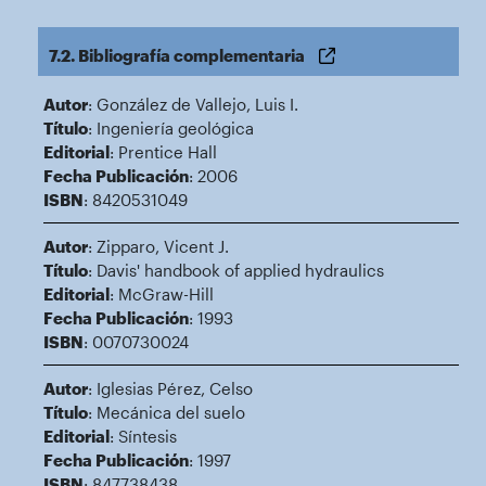
7.2. Bibliografía complementaria
Autor
: González de Vallejo, Luis I.
Título
: Ingeniería geológica
Editorial
: Prentice Hall
Fecha Publicación
: 2006
ISBN
: 8420531049
Autor
: Zipparo, Vicent J.
Título
: Davis' handbook of applied hydraulics
Editorial
: McGraw-Hill
Fecha Publicación
: 1993
ISBN
: 0070730024
Autor
: Iglesias Pérez, Celso
Título
: Mecánica del suelo
Editorial
: Síntesis
Fecha Publicación
: 1997
ISBN
: 847738438