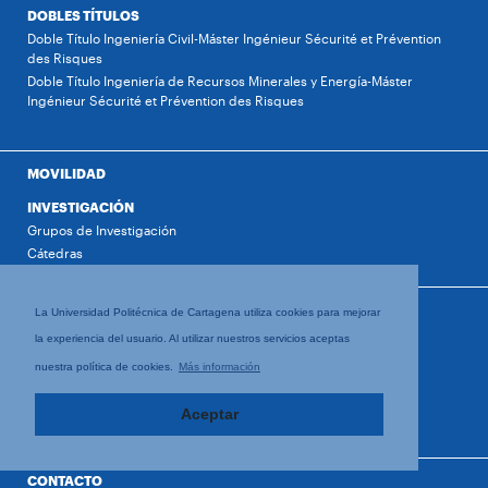
DOBLES TÍTULOS
Doble Título Ingeniería Civil-Máster Ingénieur Sécurité et Prévention
des Risques
Doble Título Ingeniería de Recursos Minerales y Energía-Máster
Ingénieur Sécurité et Prévention des Risques
MOVILIDAD
INVESTIGACIÓN
Grupos de Investigación
Cátedras
ACTUALIDAD
La Universidad Politécnica de Cartagena utiliza cookies para mejorar
Noticias
la experiencia del usuario. Al utilizar nuestros servicios aceptas
Agenda
nuestra política de cookies.
Más información
TRÁMITES
CALIDAD
Aceptar
EMPLEO
CONTACTO