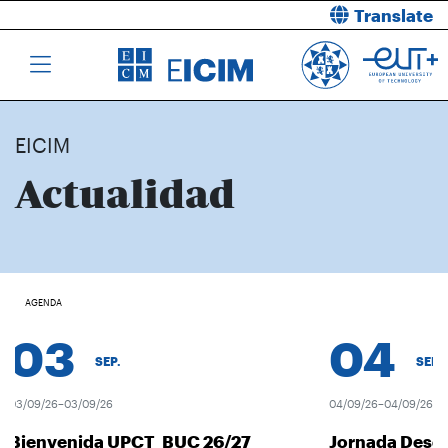
Translate
EICIM
Actualidad
AGENDA
03
04
SEP.
SEP.
03/09/26–03/09/26
04/09/26–04/09/26
Bienvenida UPCT_BUC 26/27
Jornada Descu