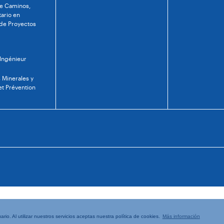
de Caminos,
tario en
 de Proyectos
 Ingénieur
 Minerales y
et Prévention
rio. Al utilizar nuestros servicios aceptas nuestra política de cookies.
Más información