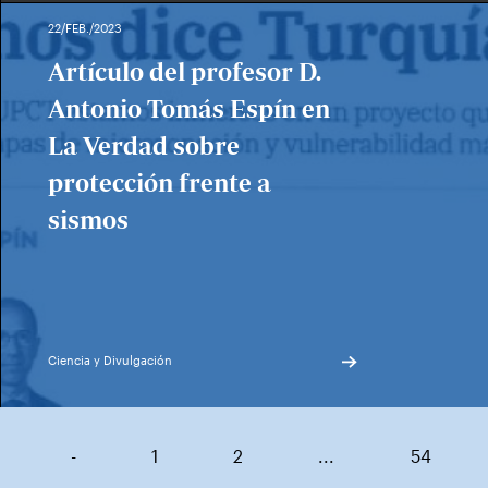
22/FEB./2023
Artículo del profesor D.
Antonio Tomás Espín en
La Verdad sobre
protección frente a
sismos
Ciencia y Divulgación
-
1
2
...
54