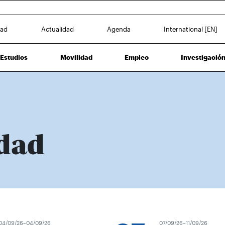
dad
Actualidad
Agenda
International [EN]
Estudios
Movilidad
Empleo
Investigació
dad
4/09/26–04/09/26
07/09/26–11/09/26