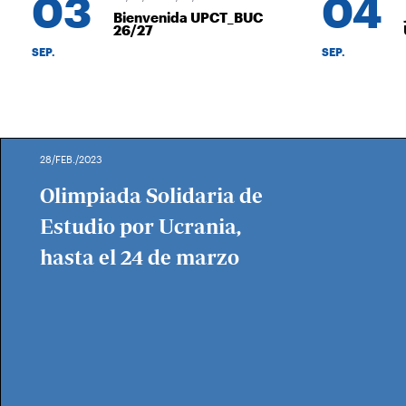
03
04
Bienvenida UPCT_BUC
J
26/27
U
SEP.
SEP.
28/FEB./2023
Olimpiada Solidaria de
Estudio por Ucrania,
hasta el 24 de marzo