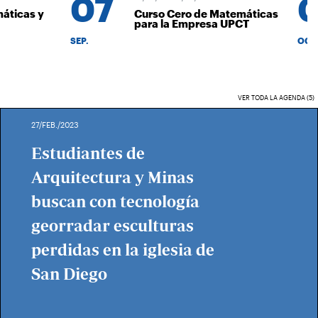
07
0
ticas y
Curso Cero de Matemáticas
para la Empresa UPCT
SEP.
OCT.
VER TODA LA AGENDA (5)
27/FEB./2023
Estudiantes de
Arquitectura y Minas
buscan con tecnología
georradar esculturas
perdidas en la iglesia de
San Diego