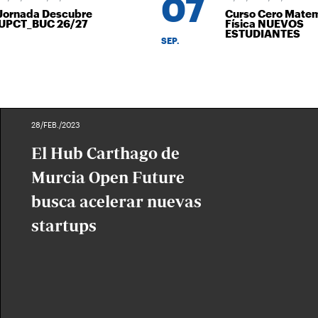
07
ornada Descubre
Curso Cero Matemá
PCT_BUC 26/27
Física NUEVOS
ESTUDIANTES
SEP.
28/FEB./2023
El Hub Carthago de
Murcia Open Future
busca acelerar nuevas
startups