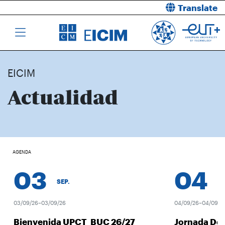
Translate
EICIM
Actualidad
AGENDA
03
04
SEP.
SEP.
03/09/26–03/09/26
04/09/26–04/09/26
Bienvenida UPCT_BUC 26/27
Jornada Des