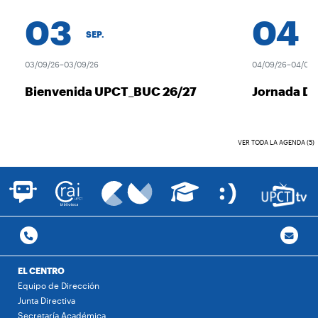
03
04
SEP.
S
03/09/26–03/09/26
04/09/26–04/09/
Bienvenida UPCT_BUC 26/27
Jornada D
VER TODA LA AGENDA (5)
EL CENTRO
Equipo de Dirección
Junta Directiva
Secretaría Académica