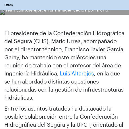
De izquierda a derecha, Francisco Javier García Garay, Mario
Otros
Urrea y Luis Alterejos, en una imagen cedida por la CHS.
El presidente de la Confederación Hidrográfica
del Segura (CHS), Mario Urrea, acompañado
por el director técnico, Francisco Javier García
Garay, ha mantenido este miércoles una
reunión de trabajo con el profesor del área de
Ingeniería Hidráulica,
Luis Altarejos
, en la que
se han abordado distintas cuestiones
relacionadas con la gestión de infraestructuras
hidráulicas.
Entre los asuntos tratados ha destacado la
posible colaboración entre la Confederación
Hidrográfica del Segura y la UPCT, orientado al