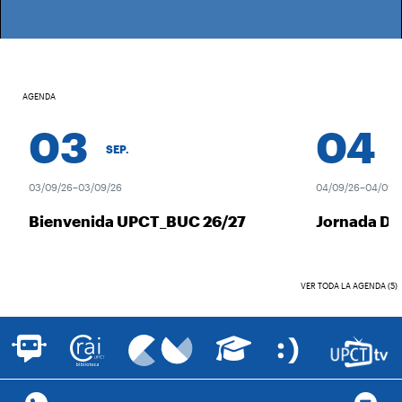
AGENDA
03
04
SEP.
SE
03/09/26–03/09/26
04/09/26–04/09/26
Bienvenida UPCT_BUC 26/27
Jornada De
VER TODA LA AGENDA (5)