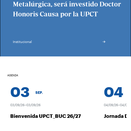
Metalúrgica, será investido Doctor
Honoris Causa por la UPCT
Institucional
AGENDA
03
04
SEP.
S
03/09/26–03/09/26
04/09/26–04/09/2
Bienvenida UPCT_BUC 26/27
Jornada De