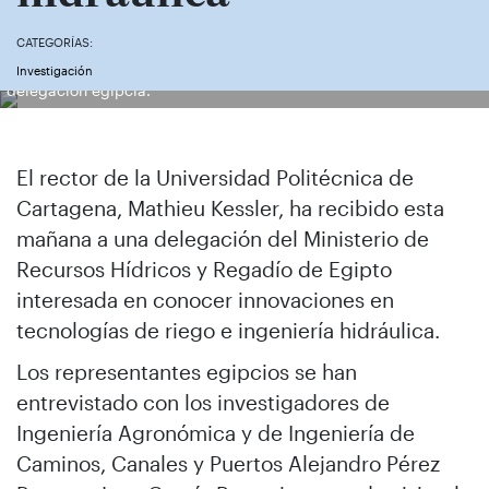
CATEGORÍAS:
El Rector, junto a Pérez Pastor y García Bermejo, recibiendo a la
Investigación
delegación egipcia.
El rector de la Universidad Politécnica de
Cartagena, Mathieu Kessler, ha recibido esta
mañana a una delegación del Ministerio de
Recursos Hídricos y Regadío de Egipto
interesada en conocer innovaciones en
tecnologías de riego e ingeniería hidráulica.
Los representantes egipcios se han
entrevistado con los investigadores de
Ingeniería Agronómica y de Ingeniería de
Caminos, Canales y Puertos Alejandro Pérez