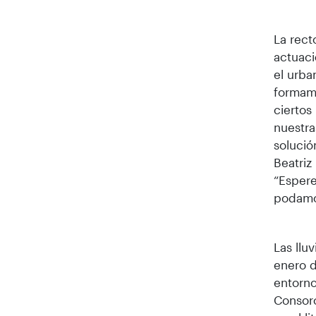
La rect
actuaci
el urba
formamo
ciertos
nuestra
solució
Beatriz
“Espere
podamos
Las llu
enero d
entorno
Consor