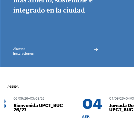
más abierto, sostenible e
integrado en la ciudad
Alumno
Instalaciones
AGENDA
04
03/09/26–03/09/26
04/09/26–04/09/26
Bienvenida UPCT_BUC
Jornada Desc
26/27
UPCT_BUC 26
SEP.