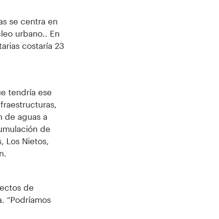
as se centra en
leo urbano.. En
tarias costaría 23
e tendría ese
fraestructuras,
n de aguas a
cumulación de
, Los Nietos,
n.
yectos de
a. “Podríamos