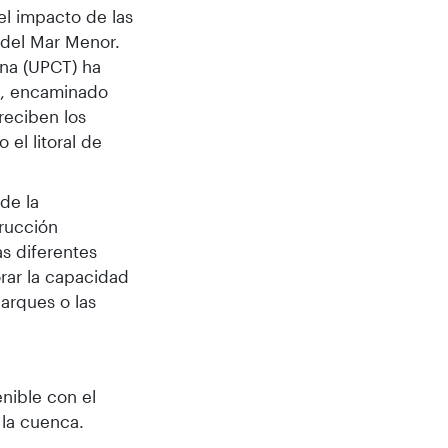
el impacto de las
 del Mar Menor.
ena (UPCT) ha
do, encaminado
reciben los
el litoral de
de la
trucción
as diferentes
rar la capacidad
parques o las
nible con el
 la cuenca.