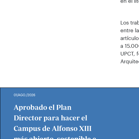
en el l
Los tra
entre l
artícul
a 15.00
UPCT, f
Arquite
01/AGO./2026
Aprobado el Plan
Director para hacer el
Campus de Alfonso XIII