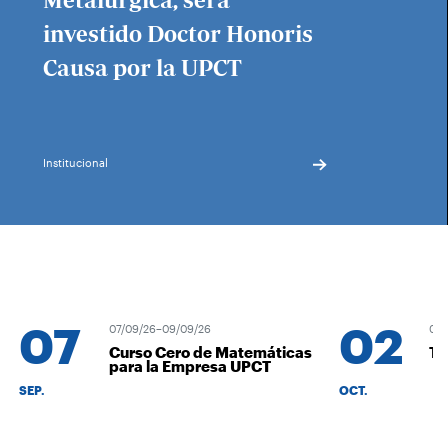
Metalúrgica, será
investido Doctor Honoris
Causa por la UPCT
Institucional
07
02
07/09/26–09/09/26
02/10/2
Curso Cero de Matemáticas
Torne
para la Empresa UPCT
SEP.
OCT.