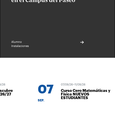
en el Campus del Paseo
Alumno
Instalaciones
07
07/09/26–11/09/26
ubre
Curso Cero Matemáticas y
/27
Física NUEVOS
ESTUDIANTES
SEP.