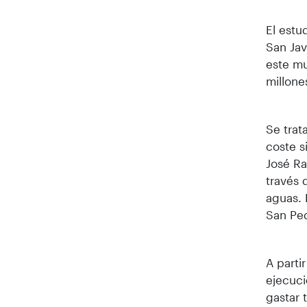
El estu
San Jav
este mu
millone
Se trat
coste s
José Ra
través 
aguas. 
San Ped
A parti
ejecuci
gastar 