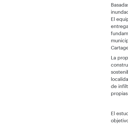
Basadas
inundac
El equi
entrega
fundame
municip
Cartage
La prop
constru
sosteni
localid
de infi
propias
El estu
objetiv