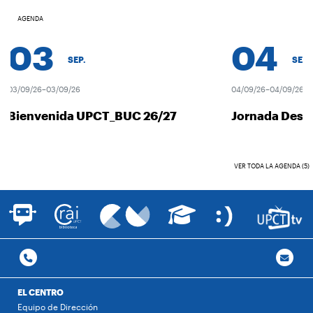
AGENDA
03
04
SEP.
SEP.
03/09/26–03/09/26
04/09/26–04/09/26
Bienvenida UPCT_BUC 26/27
Jornada Descu
VER TODA LA AGENDA (5)
EL CENTRO
Equipo de Dirección