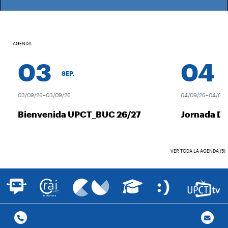
AGENDA
03
04
SEP.
S
03/09/26–03/09/26
04/09/26–04/09/2
Bienvenida UPCT_BUC 26/27
Jornada De
VER TODA LA AGENDA (5)