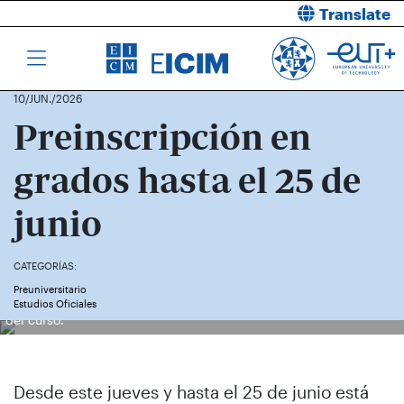
Translate
10/JUN./2026
Preinscripción en
grados hasta el 25 de
junio
CATEGORÍAS:
Preuniversitario
Estudiantes accediendo al campus CIM de la UPCT el primer día
Estudios Oficiales
del curso.
Desde este jueves y hasta el 25 de junio está