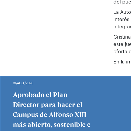
del pue
La Auto
interés
integra
Cristin
este ju
oferta 
En la i
01/AGO./2026
Aprobado el Plan
Director para hacer el
Campus de Alfonso XIII
más abierto, sostenible e