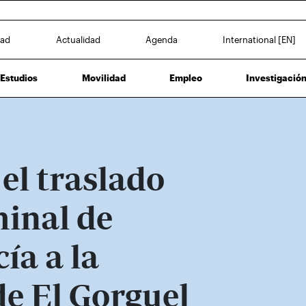
dad
Actualidad
Agenda
International [EN]
Estudios
Movilidad
Empleo
Investigació
el traslado
minal de
ía a la
e El Gorguel