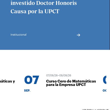
investido Doctor Honoris
Causa por la UPCT
Institucional
07
0
07/09/26–09/09/26
icas y
Curso Cero de Matemáticas
para la Empresa UPCT
SEP.
OCT.