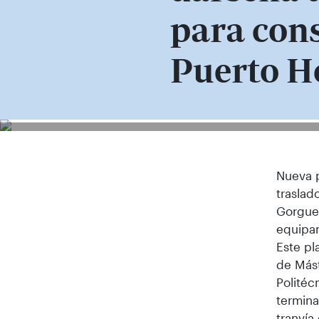
para cons
Puerto 
Nueva p
traslad
Gorguel
equipam
Este pl
de Mást
Politéc
termina
tranvía