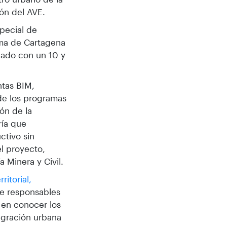
ón del AVE.
pecial de
ima de Cartagena
icado con un 10 y
ntas BIM,
 de los programas
ión de la
ría que
ctivo sin
el proyecto,
 Minera y Civil.
ritorial,
e responsables
 en conocer los
tegración urbana