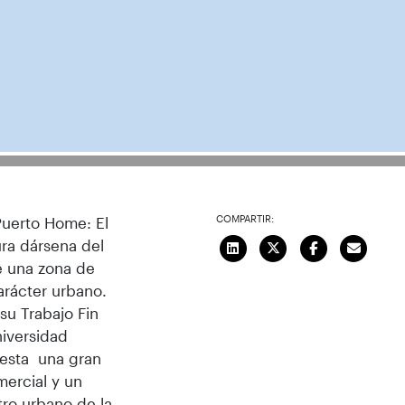
COMPARTIR:
Puerto Home: El
ura dársena del
e una zona de
arácter urbano.
su Trabajo Fin
niversidad
uesta una gran
mercial y un
tro urbano de la