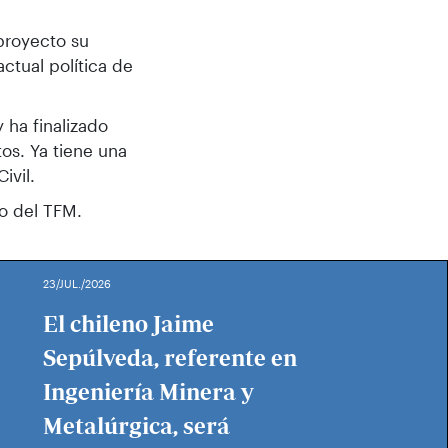
 proyecto su
ctual política de
 ha finalizado
os. Ya tiene una
ivil.
do del TFM.
23/JUL./2026
El chileno Jaime
Sepúlveda, referente en
Ingeniería Minera y
Metalúrgica, será