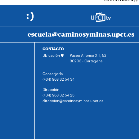
VER TODA LA AGENDA (5)
escuela@caminosyminas.upct.es
CONTACTO
Ubicación
Paseo Alfonso XIII, 52
30203 - Cartagena
Conserjería
(+34) 968 32 54 34
Dirección
(+34) 968 32 54 25
direccion@caminosyminas.upct.es