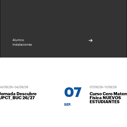
Alumno
Instalaciones
07
09/26–04/09/26
07/09/26–11/09/26
rnada Descubre
Curso Cero Matemát
CT_BUC 26/27
Física NUEVOS
ESTUDIANTES
SEP.