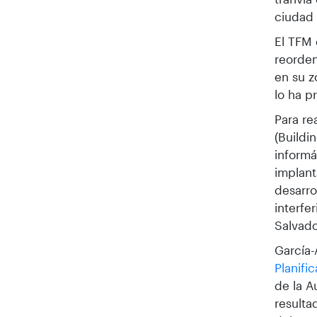
ciudad 
El TFM 
reorden
en su z
lo ha p
Para re
(Buildi
informá
implant
desarro
interfe
Salvado
García-
Planifi
de la A
resulta