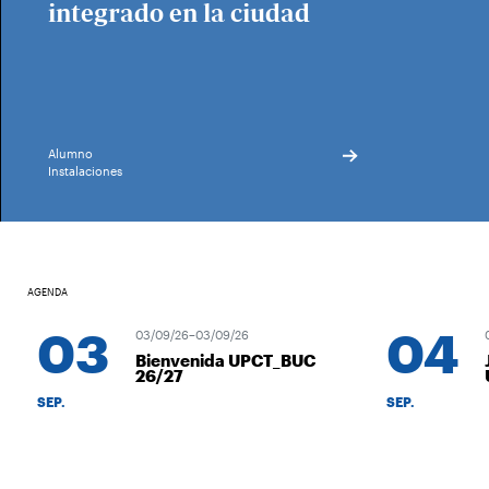
integrado en la ciudad
Alumno
Instalaciones
AGENDA
03
04
03/09/26–03/09/26
04/
Bienvenida UPCT_BUC
Jo
26/27
UP
SEP.
SEP.