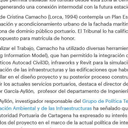
generando una conexión intermodal con la futura estaci
de Cristina Camacho (Lorca, 1994) contempla un Plan Es
ación y acondicionamiento urbano de la fachada marít
ona de dominio público portuario. El Tribunal lo ha calif
ropuesto para matrícula de honor.
alizar el Trabajo, Camacho ha utilizado diversas herramie
ng Information Model), que han permitido la integración
ticos Autocad Civil3D, infraworks y Revit para la simulac
ación de las infraestructuras y las edificaciones que hab
llar en el diseño proyecto y su posterior proceso constru
rir los actuales servicios portuarios, destaca el director d
r García-Ayllón, profesor del departamento de Ingeniería
Ayllón, investigador responsable del
Grupo de Política Ter
cación Ambiental y de las Infraestructuras
ha señalado qu
utoridad Portuaria de Cartagena ha expresado su interés
dos del proyecto en el marco de la actual política de in