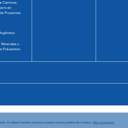
de Caminos,
tario en
 de Proyectos
 Ingénieur
 Minerales y
et Prévention
rio. Al utilizar nuestros servicios aceptas nuestra política de cookies.
Más información