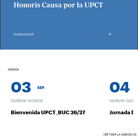
Honoris Causa por la UPCT
Institucional
AGENDA
03
04
SEP.
SE
03/09/26–03/09/26
04/09/26–04/09/2
Bienvenida UPCT_BUC 26/27
Jornada De
VER TODA LA AGENDA (5)