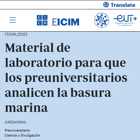
Translate
17/JUN./2022
Material de
laboratorio para que
los preuniversitarios
analicen la basura
marina
CATEGORÍAS:
Preuniversitario
Estudiantes del IES Los Molinos con el material de laboratorio
Ciencia y Divulgación