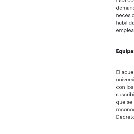
Esta co
demanda
necesid
habilid
emplea
Equipa
El acue
univers
con los
suscrib
que se 
reconoc
Decreto