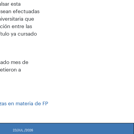
lsar esta
 sean efectuadas
iversitaria que
ión entre las
ítulo ya cursado
asado mes de
etieron a
zas en materia de FP
23/JUL./2026