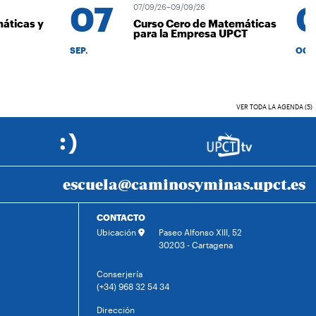
07
0
07/09/26–09/09/26
icas y
Curso Cero de Matemáticas
para la Empresa UPCT
SEP.
OCT.
VER TODA LA AGENDA (5)
escuela@caminosyminas.upct.es
CONTACTO
Ubicación
Paseo Alfonso XIII, 52
30203 - Cartagena
Conserjería
(+34) 968 32 54 34
Dirección