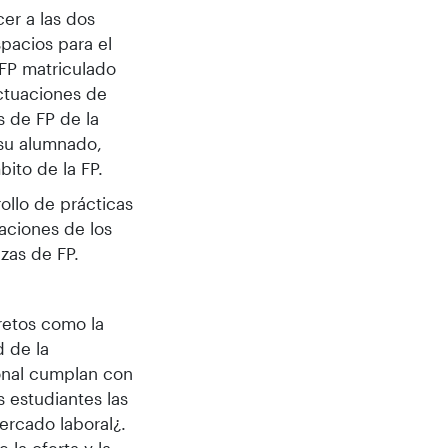
cer a las dos
pacios para el
 FP matriculado
actuaciones de
s de FP de la
 su alumnado,
bito de la FP.
rollo de prácticas
aciones de los
nzas de FP.
 retos como la
d de la
onal cumplan con
 estudiantes las
ercado laboral¿.