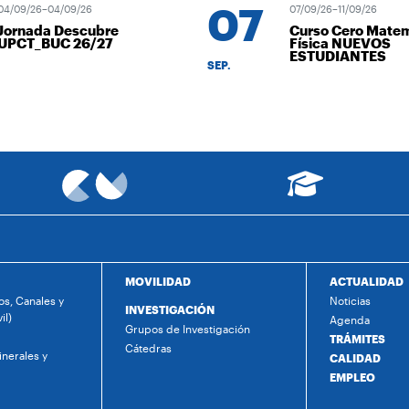
07
09/26–04/09/26
07/09/26–11/09/26
rnada Descubre
Curso Cero Matemát
CT_BUC 26/27
Física NUEVOS
ESTUDIANTES
SEP.
MOVILIDAD
ACTUALIDAD
s, Canales y
Noticias
INVESTIGACIÓN
il)
Agenda
Grupos de Investigación
TRÁMITES
Cátedras
nerales y
CALIDAD
EMPLEO