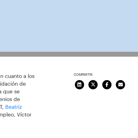
o
COMPARTIR:
n cuanto a los
lidación de
ia que se
venios de
CT,
Beatriz
mpleo, Víctor