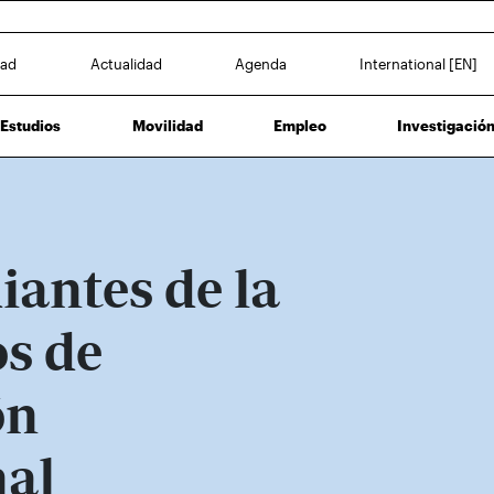
dad
Actualidad
Agenda
International [EN]
Estudios
Movilidad
Empleo
Investigació
iantes de la
os de
ón
nal