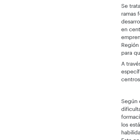
Se trat
ramas f
desarro
en cent
emprend
Región 
para qu
A travé
específ
centros
Según d
dificul
formac
los est
habilid