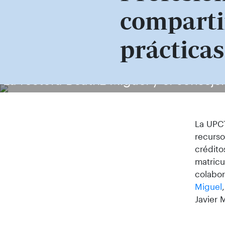
comparti
prácticas
La rectora Beatriz Miguel y el conseje
La UPCT
recurso
crédito
matricu
colabor
Miguel
Javier 