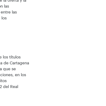
la oferta y la
n las
entre las
 los
 los títulos
ica de Cartagena
ra que se
ciones, en los
itos
2 del Real