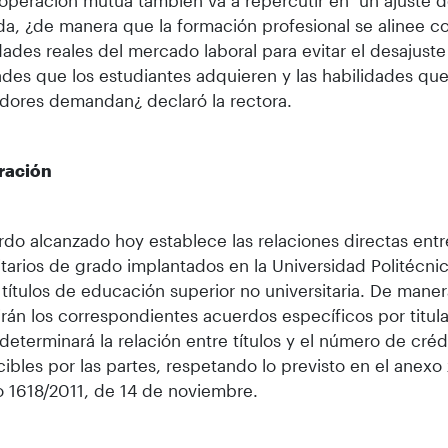
operación mutua también va a repercutir en un ajuste de 
, ¿de manera que la formación profesional se alinee co
ades reales del mercado laboral para evitar el desajuste 
ades que los estudiantes adquieren y las habilidades que
dores demandan¿ declaró la rectora.
ración
rdo alcanzado hoy establece las relaciones directas entre
itarios de grado implantados en la Universidad Politécn
 títulos de educación superior no universitaria. De mane
irán los correspondientes acuerdos específicos por titula
determinará la relación entre títulos y el número de créd
ibles por las partes, respetando lo previsto en el anexo 
 1618/2011, de 14 de noviembre.