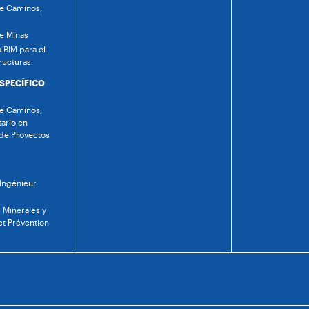
de Caminos,
de Minas
 BIM para el
ructuras
ESPECÍFICO
de Caminos,
tario en
 de Proyectos
 Ingénieur
 Minerales y
et Prévention