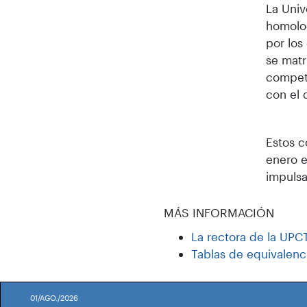
La Univ
homolog
por los
se matr
compete
con el 
Estos c
enero e
impulsa
MÁS INFORMACIÓN
La rectora de la UPC
Tablas de equivalenc
01/AGO./2026