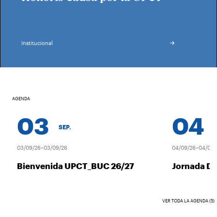
Institucional
AGENDA
03
04
SEP.
S
03/09/26–03/09/26
04/09/26–04/09/2
Bienvenida UPCT_BUC 26/27
Jornada De
VER TODA LA AGENDA (5)