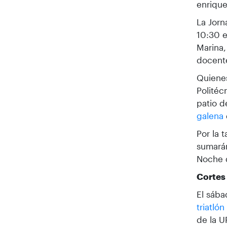
enrique
La Jorn
10:30 e
Marina,
docente
Quienes
Politéc
patio d
galena
Por la 
sumarán
Noche 
Cortes 
El sába
triatló
de la U