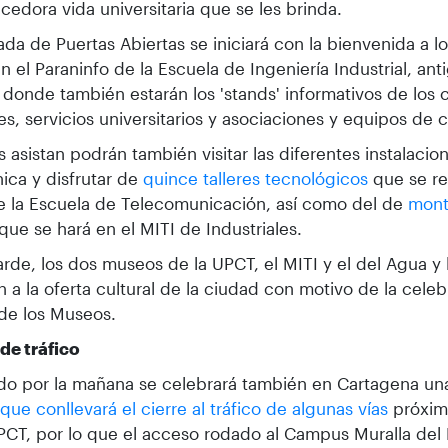
cedora vida universitaria que se les brinda.
ada de Puertas Abiertas se iniciará con la bienvenida a lo
n el Paraninfo de la Escuela de Ingeniería Industrial, ant
 donde también estarán los 'stands' informativos de los 
s, servicios universitarios y asociaciones y equipos de 
 asistan podrán también visitar las diferentes instalacio
nica y disfrutar de
quince talleres tecnológicos
que se rea
e la Escuela de Telecomunicación, así como del de
mont
que se hará en el MITI de Industriales.
tarde, los dos museos de la UPCT, el MITI y el del Agua y 
 a la oferta cultural de la ciudad con motivo de la celeb
de los Museos.
de tráfico
do por la mañana se celebrará también en Cartagena u
n que conllevará el cierre al tráfico de algunas vías
próxima
PCT, por lo que el acceso rodado al Campus Muralla del