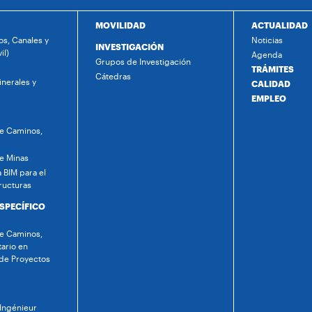
MOVILIDAD
ACTUALIDAD
s, Canales y
Noticias
INVESTIGACIÓN
il)
Agenda
Grupos de Investigación
TRÁMITES
Cátedras
nerales y
CALIDAD
EMPLEO
de Caminos,
de Minas
 BIM para el
ructuras
ESPECÍFICO
de Caminos,
tario en
 de Proyectos
 Ingénieur