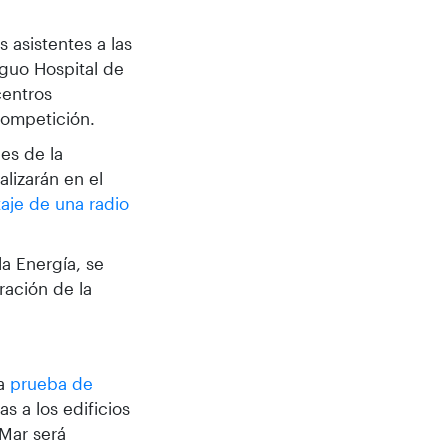
s asistentes a las
iguo Hospital de
centros
competición.
nes de la
lizarán en el
aje de una radio
la Energía, se
ración de la
na
prueba de
s a los edificios
 Mar será