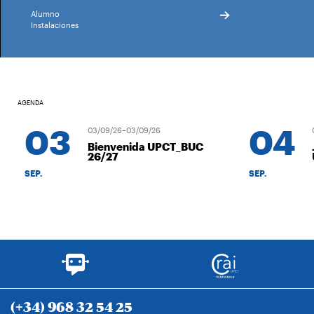
Alumno
Instalaciones
AGENDA
03
04
03/09/26–03/09/26
04
Bienvenida UPCT_BUC
J
26/27
U
SEP.
SEP.
(+34) 968 32 54 25