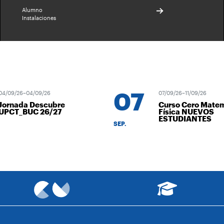
Alumno
Instalaciones
07
/09/26–04/09/26
07/09/26–11/09/26
ornada Descubre
Curso Cero Matemá
PCT_BUC 26/27
Física NUEVOS
ESTUDIANTES
SEP.