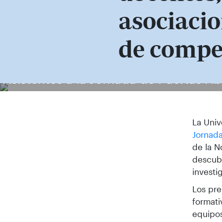
asociacio
de compe
Asistentes a la Jornada de Puertas Ab
La Univ
Jornada
de la N
descubr
investi
Los pre
formati
equipos