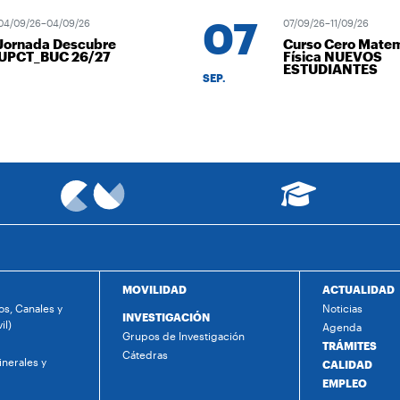
07
/09/26–04/09/26
07/09/26–11/09/26
ornada Descubre
Curso Cero Matemá
PCT_BUC 26/27
Física NUEVOS
ESTUDIANTES
SEP.
MOVILIDAD
ACTUALIDAD
s, Canales y
Noticias
INVESTIGACIÓN
il)
Agenda
Grupos de Investigación
TRÁMITES
Cátedras
nerales y
CALIDAD
EMPLEO