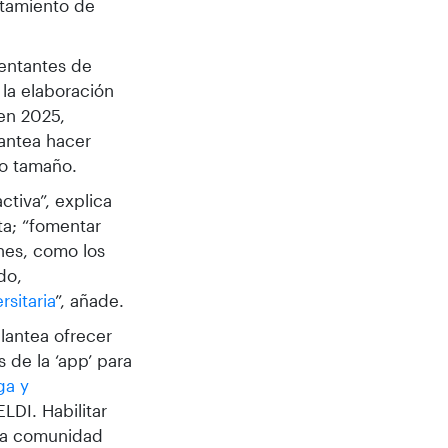
tamiento de
entantes de
 la elaboración
en 2025,
lantea hacer
to tamaño.
ctiva”, explica
ta; “fomentar
ones, como los
do,
sitaria
”, añade.
lantea ofrecer
 de la ‘app’ para
ga y
LDI. Habilitar
 la comunidad