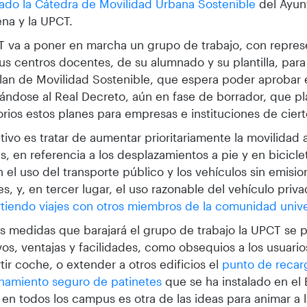
ado la Cátedra de Movilidad Urbana Sostenible
del Ayun
na y la UPCT.
 va a poner en marcha un grupo de trabajo, con repres
us centros docentes, de su alumnado y su plantilla, para
lan de Movilidad Sostenible, que espera poder aprobar 
ándose al Real Decreto, aún en fase de borrador, que p
orios estos planes para empresas e instituciones de cier
etivo es tratar de aumentar prioritariamente la movilidad a
s, en referencia a los desplazamientos a pie y en bicicle
 el uso del transporte público y los vehículos sin emisi
es, y, en tercer lugar, el uso razonable del vehículo priva
iendo viajes con otros miembros de la comunidad univer
as medidas que barajará el grupo de trabajo la UPCT se p
vos, ventajas y facilidades, como obsequios a los usuarios
ir coche, o extender a otros edificios el
punto de recar
namiento seguro de patinetes
que se ha instalado en el E
en todos los campus es otra de las ideas para animar a