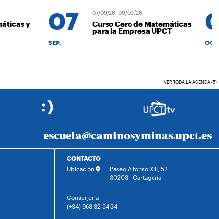
07
0
07/09/26–09/09/26
ticas y
Curso Cero de Matemáticas
para la Empresa UPCT
SEP.
OCT.
VER TODA LA AGENDA (5)
escuela@caminosyminas.upct.es
CONTACTO
Ubicación
Paseo Alfonso XIII, 52
30203 - Cartagena
Conserjería
(+34) 968 32 54 34