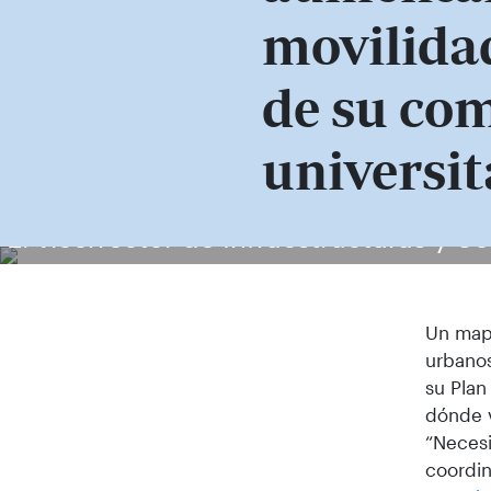
movilidad
de su co
universit
El vicerrector de Infraestructuras y S
Un mapa
urbanos
su Plan
dónde v
“Necesi
coordin