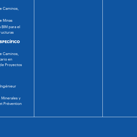
de Caminos,
de Minas
 BIM para el
ructuras
ESPECÍFICO
de Caminos,
tario en
 de Proyectos
 Ingénieur
 Minerales y
et Prévention