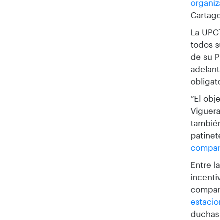
organiz
Cartage
La UPCT
todos s
de su P
adelant
obligat
“El obj
Viguera
también
patinet
compart
Entre l
incenti
compart
estacio
duchas 