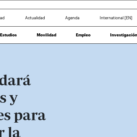
dad
Actualidad
Agenda
International [EN]
Estudios
Movilidad
Empleo
Investigació
dará
s y
es para
 la