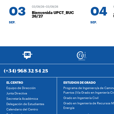
03
04
03/09/26–03/09/26
04
Bienvenida UPCT_BUC
J
26/27
U
SEP.
SEP.
(+34) 968 32 54 25
EL CENTRO
ESTUDIOS DE GRADO
Equipo de Dirección
Programa de Ingeniero/a de Camino
Puertos (Vía Grado en Ingeniería Civ
Junta Directiva
Grado en Ingeniería Civil
Secretaría Académica
Grado en Ingeniería de Recursos Mi
Delegación de Estudiantes
Energía
Calendario del Centro