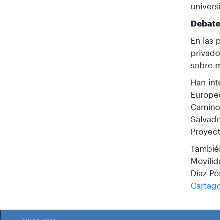
univers
Debate
En las 
privado
sobre m
Han int
Europeo
Caminos
Salvado
Proyec
También
Movilid
Díaz Pé
Cartag