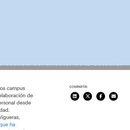
presencia del director de la Cátedra.
COMPARTIR:
 los campus
elaboración de
ersonal desde
idad.
Vigueras,
 que ha