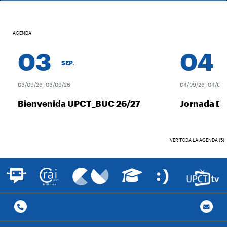
AGENDA
03
04
SEP.
SE
03/09/26–03/09/26
04/09/26–04/09/2
Bienvenida UPCT_BUC 26/27
Jornada De
VER TODA LA AGENDA (5)