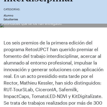
CATEGORÍAS:
Alumno
Los equipos que han recogido hoy sus premios junto con las
Estudiantes
autoridades que se los han entregado.
Los seis premios de la primera edición del
programa RetosUPCT han querido premiar el
fomento del trabajo interdisciplinar, acercar al
alumnado al entorno profesional, impulsar la
innovación y generar soluciones con aplicación
real. En un acto presidido esta tarde por el
Rector, Mathieu Kessler, han sido distinguidos:
RUT-TourSLab, CiceronIA, Safemilk,
ImpactCaps, TomatoLED-NDVI y KitDigitalízate.
Se trata de trabajos realizados por más de 300