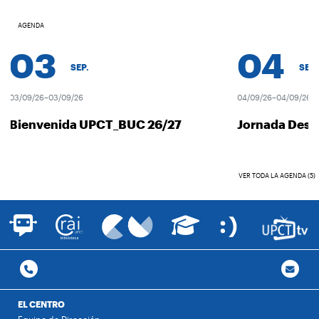
AGENDA
03
04
SEP.
SEP.
03/09/26–03/09/26
04/09/26–04/09/26
Bienvenida UPCT_BUC 26/27
Jornada Descu
VER TODA LA AGENDA (5)
EL CENTRO