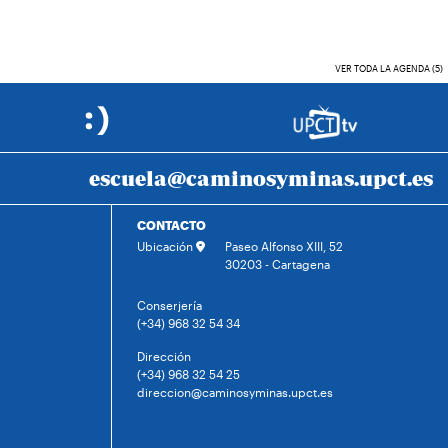
VER TODA LA AGENDA (5)
escuela@caminosyminas.upct.es
CONTACTO
Ubicación
Paseo Alfonso XIII, 52
30203 - Cartagena
Conserjería
(+34) 968 32 54 34
Dirección
(+34) 968 32 54 25
direccion@caminosyminas.upct.es