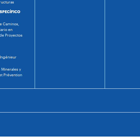
ructuras
ESPECÍFICO
de Caminos,
tario en
 de Proyectos
 Ingénieur
 Minerales y
et Prévention