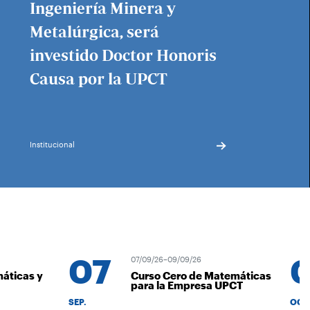
Ingeniería Minera y
Metalúrgica, será
investido Doctor Honoris
Causa por la UPCT
Institucional
07
0
07/09/26–09/09/26
áticas y
Curso Cero de Matemáticas
para la Empresa UPCT
SEP.
OCT.