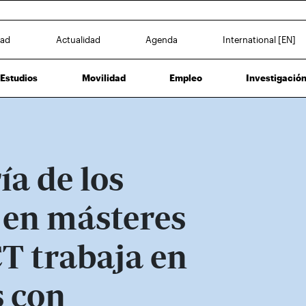
dad
Actualidad
Agenda
International [EN]
Estudios
Movilidad
Empleo
Investigació
a de los
 en másteres
T trabaja en
 con