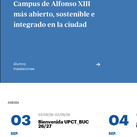
Campus de Alfonso XIII
más abierto, sostenible e
integrado en la ciudad
Alumno
Instalaciones
AGENDA
03
04
03/09/26–03/09/26
0
Bienvenida UPCT_BUC
26/27
SEP.
SEP.