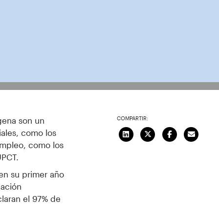
COMPARTIR:
agena son un
iales, como los
empleo, como los
UPCT.
en su primer año
cación
claran el 97% de