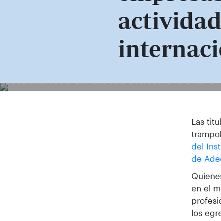
activida
internac
Estudiantes en un laboratorio de la U
Las tit
trampol
del Ins
de Ade
Quienes
en el m
profesi
los egr