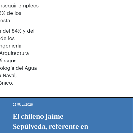
onseguir empleos
3% de los
esta.
es del 84% y del
 de los
ngeniería
 Arquitectura
Riesgos
nología del Agua
a Naval,
ónico.
23/JUL./2026
El chileno Jaime
Sepúlveda, referente en