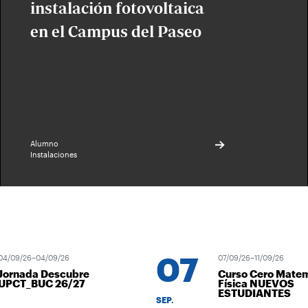
instalación fotovoltaica
en el Campus del Paseo
Alumno
Instalaciones
07
4/09/26–04/09/26
07/09/26–11/09/26
Jornada Descubre
Curso Cero Matem
UPCT_BUC 26/27
Física NUEVOS
ESTUDIANTES
SEP.