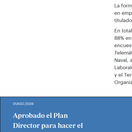
La form
en empr
titulad
En tota
88% en 
encuest
Telemát
Naval, 
Laboral
y el Te
Organiz
01/AGO./2026
Aprobado el Plan
Director para hacer el