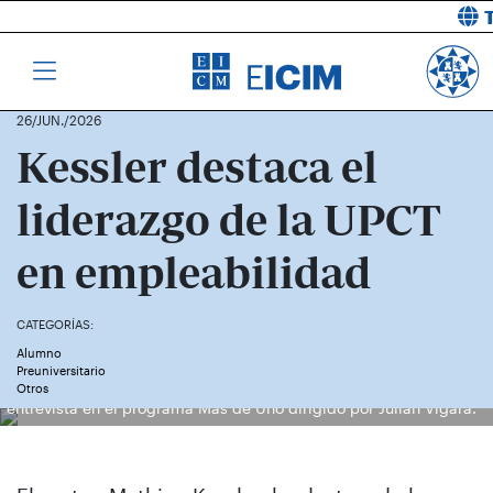
26/JUN./2026
Kessler destaca el
liderazgo de la UPCT
en empleabilidad
CATEGORÍAS:
Alumno
Preuniversitario
Kessler, en los estudios de Onda Cero Murcia, durante su
Otros
entrevista en el programa Mas de Uno dirigido por Julián Vigara.