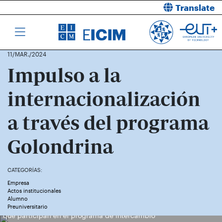
Translate
11/MAR./2024
Impulso a la
internacionalización
a través del programa
Golondrina
CATEGORÍAS:
Empresa
Actos institucionales
Alumno
Rocío Navarro y Valeria Llanos son las dos estudiantes argentinas
Preuniversitario
que participan en el programa de intercambio