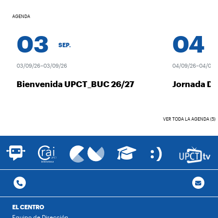
AGENDA
03
04
SEP.
SE
03/09/26–03/09/26
04/09/26–04/09/26
Bienvenida UPCT_BUC 26/27
Jornada De
VER TODA LA AGENDA (5)
EL CENTRO
Equipo de Dirección