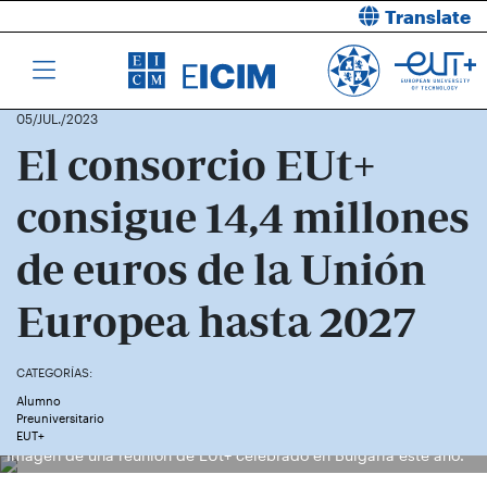
Translate
05/JUL./2023
El consorcio EUt+
consigue 14,4 millones
de euros de la Unión
Europea hasta 2027
CATEGORÍAS:
Alumno
Preuniversitario
EUT+
Imagen de una reunión de EUt+ celebrado en Bulgaria este año.