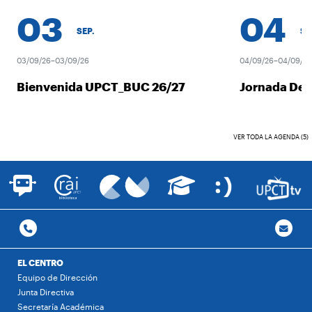
03
04
SEP.
SEP.
03/09/26–03/09/26
04/09/26–04/09/26
Bienvenida UPCT_BUC 26/27
Jornada Desc
VER TODA LA AGENDA (5)
EL CENTRO
Equipo de Dirección
Junta Directiva
Secretaría Académica