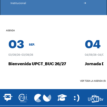
Institucional
AGENDA
03
04
SEP.
S
03/09/26–03/09/26
04/09/26–04/09/2
Bienvenida UPCT_BUC 26/27
Jornada De
VER TODA LA AGENDA (5)