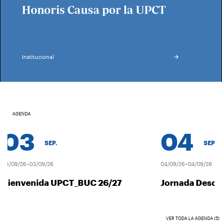
Honoris Causa por la UPCT
Institucional
AGENDA
03
04
SEP.
SEP.
/09/26–03/09/26
04/09/26–04/09/26
ienvenida UPCT_BUC 26/27
Jornada Descubr
VER TODA LA AGENDA (5)