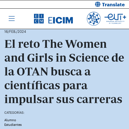
Translate
16/FEB./2024
El reto The Women
and Girls in Science de
la OTAN busca a
científicas para
impulsar sus carreras
CATEGORÍAS:
Alumno
Las aspirantes tienen que presentar una propuesta de
Estudiantes