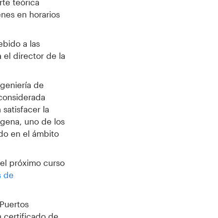
rte teórica
enes en horarios
ebido a las
el director de la
ngeniería de
 considerada
satisfacer la
agena, uno de los
do en el ámbito
 el próximo curso
s de
 Puertos
 certificado de