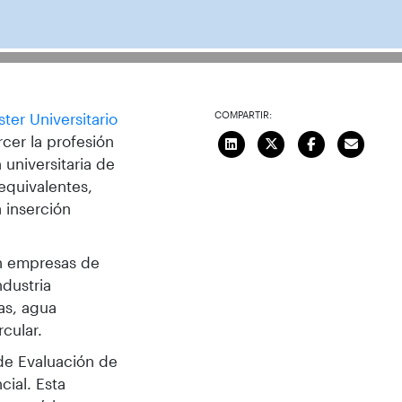
COMPARTIR:
ter Universitario
rcer la profesión
universitaria de
equivalentes,
a inserción
en empresas de
ndustria
as, agua
rcular.
de Evaluación de
cial. Esta