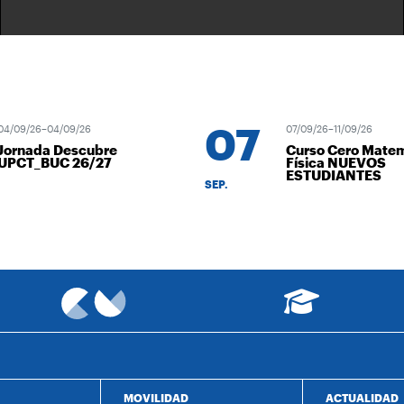
07
4/09/26–04/09/26
07/09/26–11/09/26
ornada Descubre
Curso Cero Matemá
PCT_BUC 26/27
Física NUEVOS
ESTUDIANTES
SEP.
MOVILIDAD
ACTUALIDAD