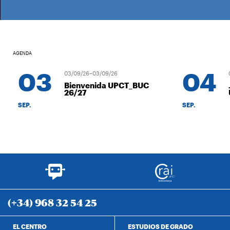
AGENDA
03
04
03/09/26–03/09/26
0
Bienvenida UPCT_BUC
J
26/27
U
SEP.
SEP.
(+34) 968 32 54 25
EL CENTRO
ESTUDIOS DE GRADO