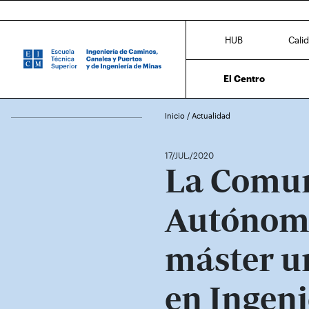
HUB
Cali
El Centro
Inicio
/
Actualidad
17/JUL./2020
La Comu
Autónoma
máster un
en Ingeni