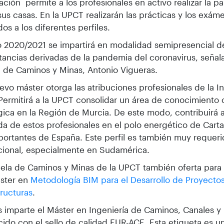
cación permite a los profesionales en activo realizar la pa
us casas. En la UPCT realizarán las prácticas y los exám
os a los diferentes perfiles.
o 2020/2021 se impartirá en modalidad semipresencial d
tancias derivadas de la pandemia del coronavirus, señala 
 de Caminos y Minas, Antonio Vigueras.
evo máster otorga las atribuciones profesionales de la I
Permitirá a la UPCT consolidar un área de conocimiento
gica en la Región de Murcia. De este modo, contribuirá a 
 de estos profesionales en el polo energético de Cart
ortantes de España. Este perfil es también muy requeri
cional, especialmente en Sudamérica.
ela de Caminos y Minas de la UPCT también oferta para
áster en
Metodología BIM para el Desarrollo de Proyecto
tructuras
.
imparte el Máster en Ingeniería de Caminos, Canales y
ido con el sello de calidad EUR-ACE. Esta etiqueta es un