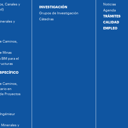
s, Canales y
Noticias
INVESTIGACIÓN
il)
Agenda
Grupos de Investigación
TRÁMITES
Cátedras
nerales y
CALIDAD
EMPLEO
de Caminos,
de Minas
 BIM para el
ructuras
ESPECÍFICO
de Caminos,
tario en
 de Proyectos
 Ingénieur
 Minerales y