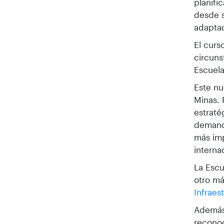
planifi
desde s
adaptad
El curs
circuns
Escuela
Este nu
Minas. 
estraté
demanda
más imp
interna
La Escu
otro m
Infraes
Además 
reconoc