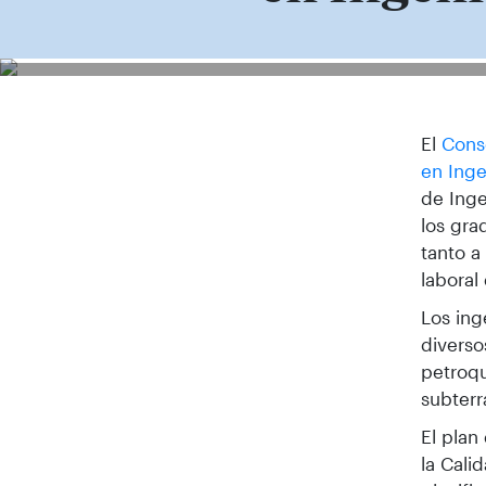
El
Cons
en Inge
de Inge
los gra
tanto a
laboral
Los ing
diverso
petroqu
subterr
El plan
la Cali