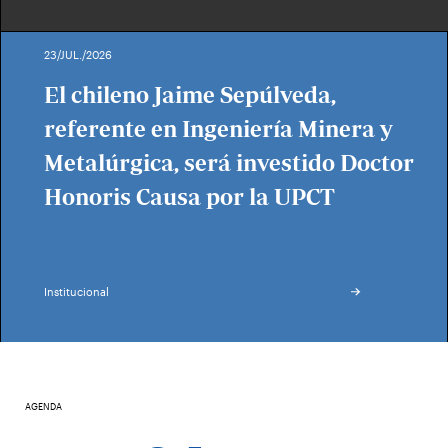
23/JUL./2026
El chileno Jaime Sepúlveda,
referente en Ingeniería Minera y
Metalúrgica, será investido Doctor
Honoris Causa por la UPCT
Institucional
AGENDA