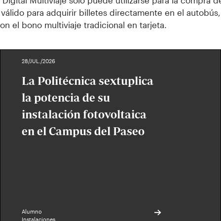
 Digital Multiviaje solo puede utilizarse para la compra de
 válido para adquirir billetes directamente en el autobús
on el bono multiviaje tradicional en tarjeta.
28/JUL./2026
La Politécnica sextuplica
la potencia de su
instalación fotovoltaica
en el Campus del Paseo
Alumno
Instalaciones