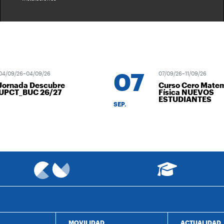
07
4/09/26–04/09/26
07/09/26–11/09/26
Jornada Descubre
Curso Cero Matem
UPCT_BUC 26/27
Física NUEVOS
ESTUDIANTES
SEP.
MOVILIDAD
ACTUALIDAD