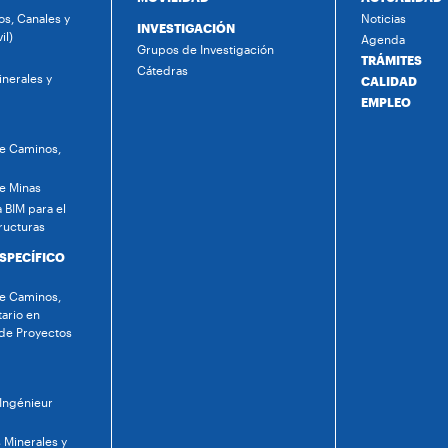
s, Canales y
Noticias
INVESTIGACIÓN
il)
Agenda
Grupos de Investigación
TRÁMITES
Cátedras
nerales y
CALIDAD
EMPLEO
de Caminos,
de Minas
 BIM para el
ructuras
ESPECÍFICO
de Caminos,
tario en
 de Proyectos
 Ingénieur
 Minerales y