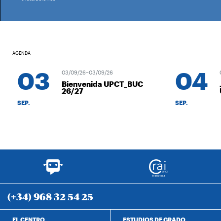
AGENDA
03
04
03/09/26–03/09/26
0
Bienvenida UPCT_BUC
26/27
SEP.
SEP.
(+34) 968 32 54 25
EL CENTRO
ESTUDIOS DE GRADO