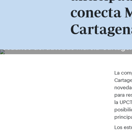
conecta 
Cartagen
Usuarios del autobús Murcia-Cartagen
La comp
Cartage
novedad
para re
la UPCT
posibil
princip
Los est