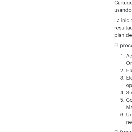
Cartage
usando 
La inic
resulta
plan de
El proc
Ac
On
Ha
El
op
Se
Co
Ma
Un
ne