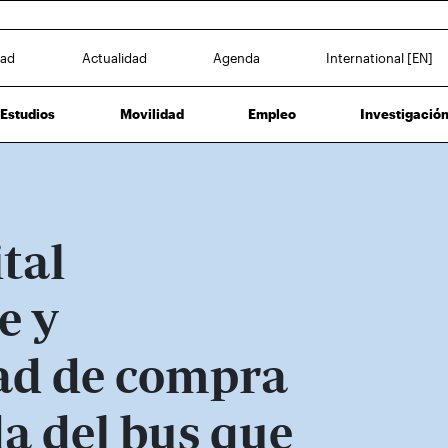
dad
Actualidad
Agenda
International [EN]
Estudios
Movilidad
Empleo
Investigació
tal
e y
dad de compra
a del bus que