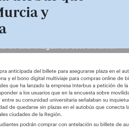
Murcia y
a
a en una imagen de este invierno.
ra anticipada del billete para asegurarse plaza en el au
na y el bono digital multiviaje para compras online de bil
es que ha lanzado la empresa Interbus a petición de la 
sponder a los usuarios que en la encuesta sobre movilid
 entre su comunidad universitaria señalaban su inquietu
idad de quedarse sin plazas en el autobús que conecta l
ales ciudades de la Región.
udiantes podrán comprar con antelación su billete de a