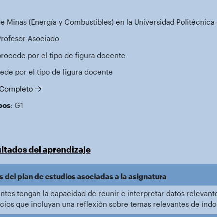
e Minas (Energía y Combustibles) en la Universidad Politécnica
Profesor Asociado
procede por el tipo de figura docente
ede por el tipo de figura docente
l Completo
pos
: G1
ltados del aprendizaje
 del plan de estudios asociadas a la asignatura
antes tengan la capacidad de reunir e interpretar datos releva
icios que incluyan una reflexión sobre temas relevantes de índole