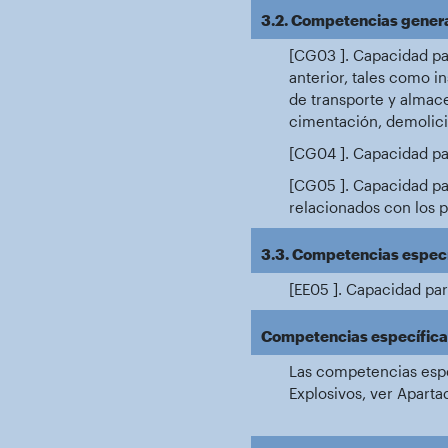
3.2. Competencias general
[CG03 ]. Capacidad par
anterior, tales como i
de transporte y almace
cimentación, demolició
[CG04 ]. Capacidad para
[CG05 ]. Capacidad par
relacionados con los p
3.3. Competencias específ
[EE05 ]. Capacidad par
Competencias específicas 
Las competencias espe
Explosivos, ver Apartad