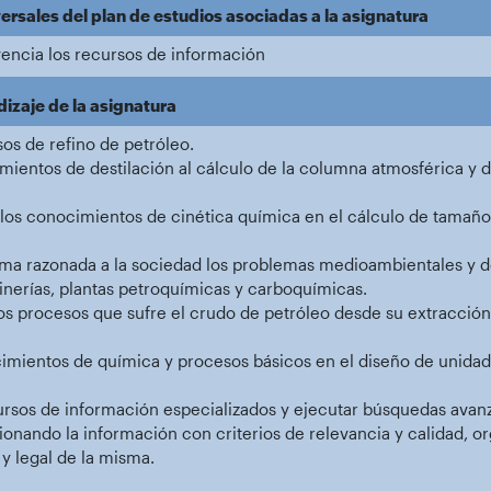
rsales del plan de estudios asociadas a la asignatura
lvencia los recursos de información
dizaje de la asignatura
sos de refino de petróleo.
mientos de destilación al cálculo de la columna atmosférica y 
 los conocimientos de cinética química en el cálculo de tamaño 
a razonada a la sociedad los problemas medioambientales y de 
inerías, plantas petroquímicas y carboquímicas.
los procesos que sufre el crudo de petróleo desde su extracció
imientos de química y procesos básicos en el diseño de unidade
cursos de información especializados y ejecutar búsquedas avan
ionando la información con criterios de relevancia y calidad, 
y legal de la misma.