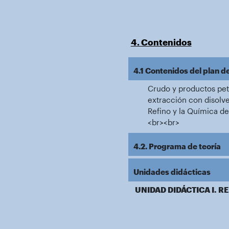
4. Contenidos
4.1 Contenidos del plan d
Crudo y productos petr
extracción con disolve
Refino y la Química d
<br><br>
4.2. Programa de teoría
Unidades didácticas
UNIDAD DIDÁCTICA I. R