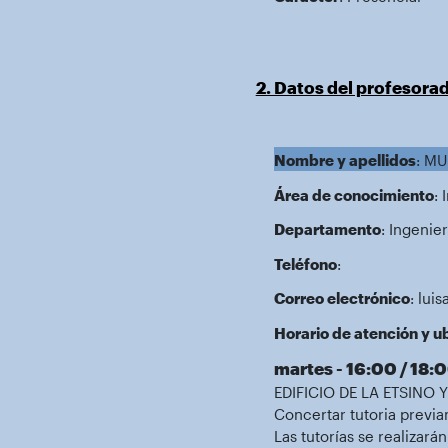
2. Datos del profesora
Nombre y apellidos
: M
Área de conocimiento
: 
Departamento
: Ingenie
Teléfono
:
Correo electrónico
: lui
Horario de atención y ub
martes - 16:00 / 18:
EDIFICIO DE LA ETSINO Y
Concertar tutoria previ
Las tutorías se realizar