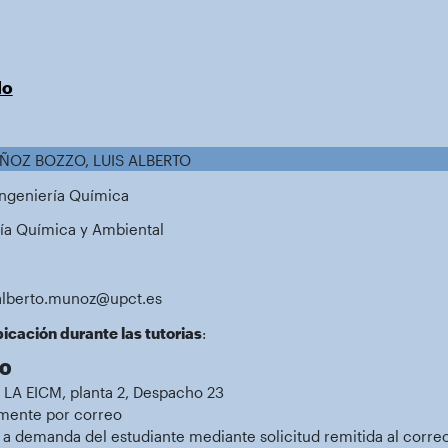
do
UÑOZ BOZZO, LUIS ALBERTO
Ingeniería Química
ría Química y Ambiental
salberto.munoz@upct.es
icación durante las tutorias
:
00
 LA EICM, planta 2, Despacho 23
amente por correo
án a demanda del estudiante mediante solicitud remitida al corre