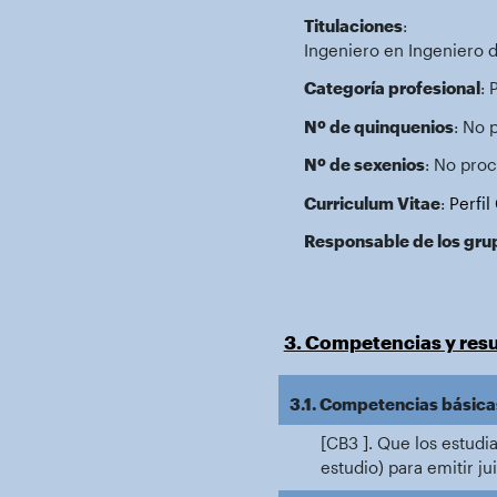
Titulaciones
:
Ingeniero en Ingeniero d
Categoría profesional
: 
Nº de quinquenios
: No 
Nº de sexenios
: No proc
Curriculum Vitae
:
Perfi
Responsable de los gru
3. Competencias y resu
3.1. Competencias básicas
[CB3 ]. Que los estudi
estudio) para emitir ju