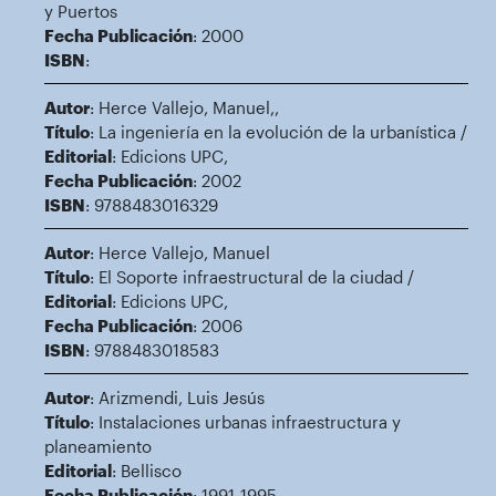
y Puertos
Fecha Publicación
: 2000
ISBN
:
Autor
: Herce Vallejo, Manuel,,
Título
: La ingeniería en la evolución de la urbanística /
Editorial
: Edicions UPC,
Fecha Publicación
: 2002
ISBN
: 9788483016329
Autor
: Herce Vallejo, Manuel
Título
: El Soporte infraestructural de la ciudad /
Editorial
: Edicions UPC,
Fecha Publicación
: 2006
ISBN
: 9788483018583
Autor
: Arizmendi, Luis Jesús
Título
: Instalaciones urbanas infraestructura y
planeamiento
Editorial
: Bellisco
Fecha Publicación
: 1991-1995