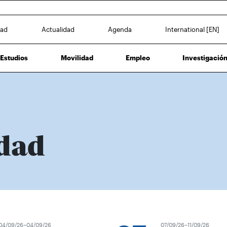
dad
Actualidad
Agenda
International [EN]
Estudios
Movilidad
Empleo
Investigació
dad
4/09/26–04/09/26
07/09/26–11/09/26