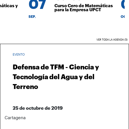
07
0
ticas y
Curso Cero de Matemáticas
para la Empresa UPCT
SEP.
OCT.
VER TODA LA AGENDA (5)
EVENTO
Defensa de TFM - Ciencia y
Tecnología del Agua y del
Terreno
25 de octubre de 2019
Cartagena