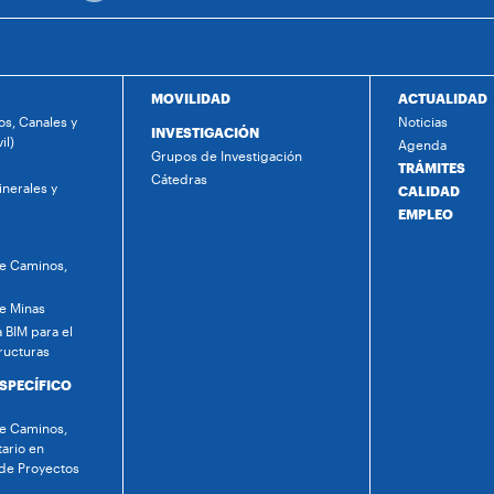
MOVILIDAD
ACTUALIDAD
s, Canales y
Noticias
INVESTIGACIÓN
il)
Agenda
Grupos de Investigación
TRÁMITES
Cátedras
nerales y
CALIDAD
EMPLEO
de Caminos,
de Minas
 BIM para el
ructuras
ESPECÍFICO
de Caminos,
tario en
 de Proyectos