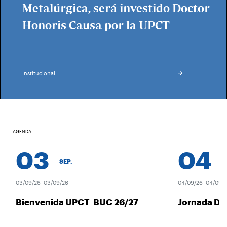
Metalúrgica, será investido Doctor
Honoris Causa por la UPCT
Institucional
AGENDA
03
04
SEP.
SE
03/09/26–03/09/26
04/09/26–04/09/26
Bienvenida UPCT_BUC 26/27
Jornada De