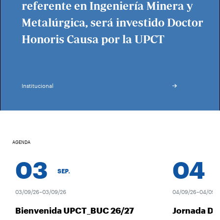
referente en Ingeniería Minera y
Metalúrgica, será investido Doctor
Honoris Causa por la UPCT
Institucional
AGENDA
03
04
SEP.
SE
03/09/26–03/09/26
04/09/26–04/09/26
Bienvenida UPCT_BUC 26/27
Jornada De