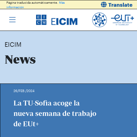
Página traducida automáticamente.
Más
Translate
información
EICIM
News
26/FEB./2024
La TU-Sofia acoge la
nueva semana de trabajo
de EUt+