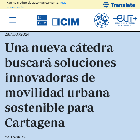
Página traducida automáticamente.
Más
Translate
información
28/AUG./2024
Una nueva cátedra
buscará soluciones
innovadoras de
movilidad urbana
sostenible para
Cartagena
En la imagen, una recreación de un cruce del ensanche de
CATEGORÍAS: