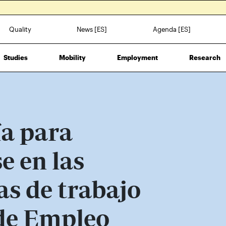
Quality
News [ES]
Agenda [ES]
Studies
Mobility
Employment
Research
ía para
e en las
as de trabajo
 de Empleo