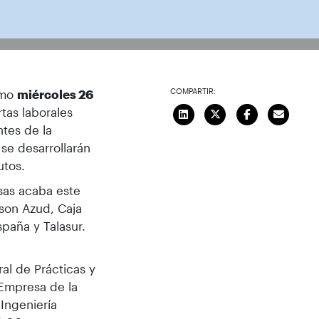
COMPARTIR:
imo
miércoles 26
tas laborales
ntes de la
 se desarrollarán
utos.
esas acaba este
 son Azud, Caja
spaña y Talasur.
ral de Prácticas y
Empresa de la
Ingeniería