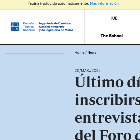
Página traducida automáticamente.
Más información
HUB
The School
Home
/
News
20/MAR./2025
Último d
inscribirs
entrevist
del Foro