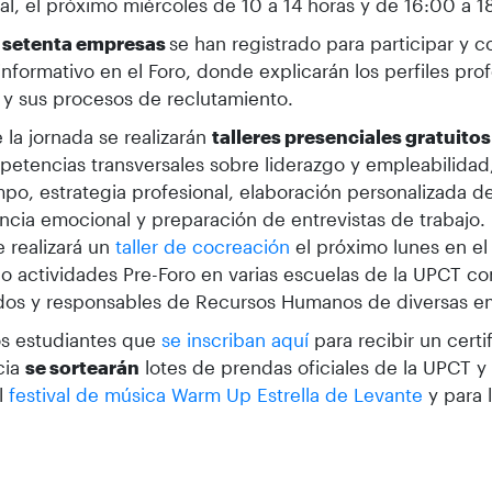
ial, el próximo miércoles de 10 a 14 horas y de 16:00 a 1
 setenta empresas
se han registrado para participar y 
 informativo en el Foro, donde explicarán los perfiles pro
y sus procesos de reclutamiento.
 la jornada se realizarán
talleres presenciales gratuitos
etencias transversales sobre liderazgo y empleabilidad
mpo, estrategia profesional, elaboración personalizada de
encia emocional y preparación de entrevistas de trabajo.
e realizará un
taller de cocreación
el próximo lunes en el
do actividades Pre-Foro en varias escuelas de la UPCT co
dos y responsables de Recursos Humanos de diversas 
os estudiantes que
se inscriban aquí
para recibir un cert
cia
se sortearán
lotes de prendas oficiales de la UPCT y
al
festival de música Warm Up Estrella de Levante
y para 