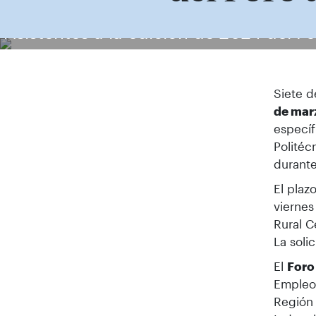
Asistentes a la edición de 2024 del F
Siete d
de mar
específ
Politéc
durante
El plaz
viernes
Rural C
La soli
El
Foro
Empleo 
Región 