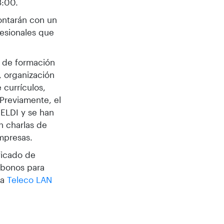
8:00.
contarán con un
fesionales que
de formación
, organización
 currículos,
 Previamente, el
 ELDI y se han
n charlas de
empresas.
ificado de
 bonos para
la
Teleco LAN