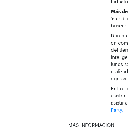
Industr
Más de
'stand'
buscan 
Durante
en comp
del tie
intelig
lunes s
realiza
egresa
Entre l
asisten
asistir 
Party.
MÁS INFORMACIÓN