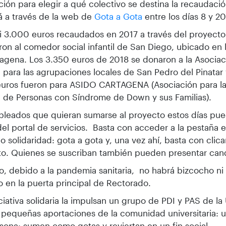
ción para elegir a qué colectivo se destina la recaudac
rá a través de la web de
Gota a Gota
entre los días 8 y 2
i 3.000 euros recaudados en 2017 a través del proyecto 
ron al comedor social infantil de San Diego, ubicado en 
agena. Los 3.350 euros de 2018 se donaron a la Asociac
 para las agrupaciones locales de San Pedro del Pinatar
euros fueron para ASIDO CARTAGENA (Asociación para la
l de Personas con Síndrome de Down y sus Familias).
leados que quieran sumarse al proyecto estos días pue
del portal de servicios. Basta con acceder a la pestaña
o solidaridad: gota a gota y, una vez ahí, basta con clica
o. Quienes se suscriban también pueden presentar cand
o, debido a la pandemia sanitaria, no habrá bizcocho ni 
io en la puerta principal de Rectorado.
iciativa solidaria la impulsan un grupo de PDI y PAS de la
pequeñas aportaciones de la comunidad universitaria: u
sona: sumen como gotas y reviertan en un fin social.