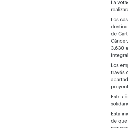
La vota
realiza
Los cas
destina
de Cart
Cáncer,
3.630 
Integra
Los emp
través 
apartad
proyect
Este añ
solidar
Esta in
de que 
por per