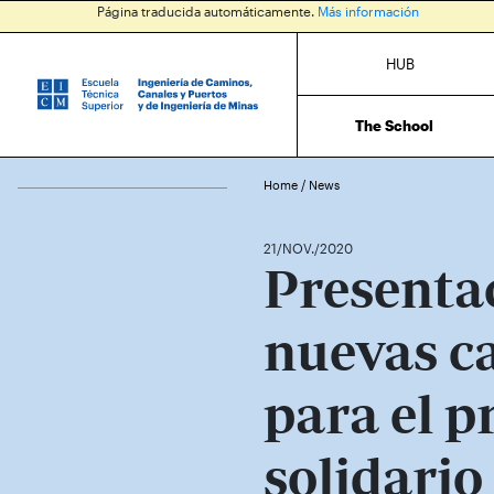
Página traducida automáticamente.
Más información
HUB
The School
Home
/
News
21/NOV./2020
Presenta
nuevas c
para el p
solidario