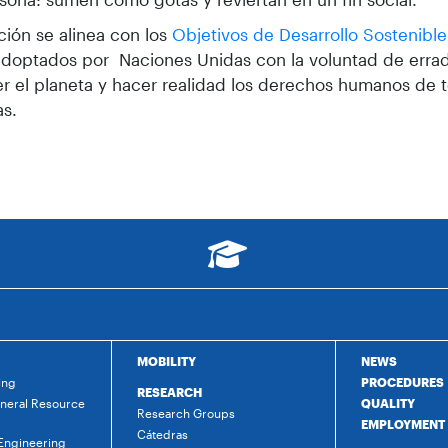
ción se alinea con los
Objetivos de Desarrollo Sostenible
doptados por Naciones Unidas con la voluntad de errad
r el planeta y hacer realidad los derechos humanos de t
as.
MOBILITY
NEWS
ing
PROCEDURES
RESEARCH
ineral Resource
QUALITY
Research Groups
EMPLOYMENT
Cátedras
 Engineering