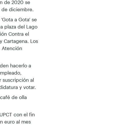
ión de 2020 se
0 de diciembre.
‘Gota a Gota’ se
la plaza del Lago
ión Contra el
 y Cartagena. Los
 Atención
den hacerlo a
 empleado,
r suscripción al
idatura y votar.
café de olla
 UPCT con el fin
n euro al mes