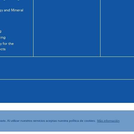
gy and Mineral
g
ring
 for the
ects
rio. Al utilizar nuestros servicios aceptas nuestra política de cookies.
Más información