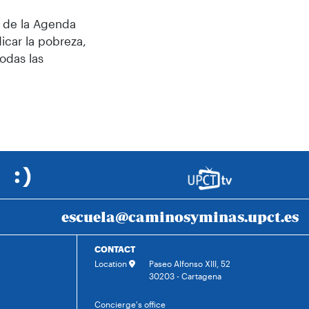
de la Agenda
icar la pobreza,
odas las
escuela@caminosyminas.upct.es
CONTACT
Location
Paseo Alfonso XIII, 52
30203 - Cartagena
Concierge's office