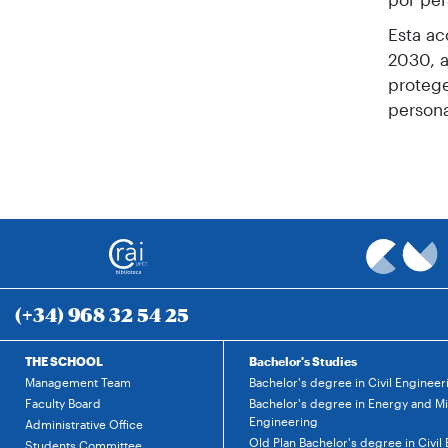
Esta ac
2030, a
protege
person
(+34) 968 32 54 25
THE SCHOOL
Bachelor's Studies
Management Team
Bachelor's degree in Civil Engineer
Faculty Board
Bachelor's degree in Energy and M
Engineering
Administrative Office
Old Plan Bachelor's degree in Civil
Students Committee