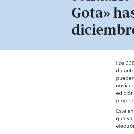
Gota» has
diciembr
Los 338
durante
pueden 
enviand
edición
propon
Este añ
que ya 
electró