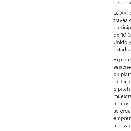
celebra
La XVI 
través 
partici
de 10.0
Unido y
Estado
Explore
sesione
en plat
de los 
o pitch
muestra
interna
se orga
empren
innovac