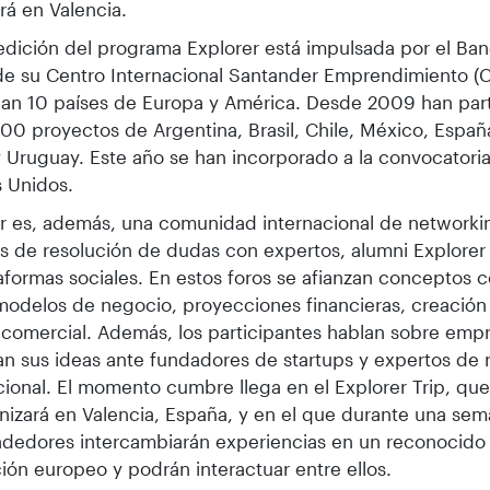
rá en Valencia.
edición del programa Explorer está impulsada por el Ba
de su Centro Internacional Santander Emprendimiento (CI
pan 10 países de Europa y América. Desde 2009 han par
00 proyectos de Argentina, Brasil, Chile, México, Españ
 Uruguay. Este año se han incorporado a la convocatori
s Unidos.
r es, además, una comunidad internacional de network
s de resolución de dudas con expertos, alumni Explorer 
aformas sociales. En estos foros se afianzan conceptos 
modelos de negocio, proyecciones financieras, creació
 comercial. Además, los participantes hablan sobre emp
n sus ideas ante fundadores de startups y expertos de 
cional. El momento cumbre llega en el Explorer Trip, qu
nizará en Valencia, España, y en el que durante una sem
dedores intercambiarán experiencias en un reconocido
ión europeo y podrán interactuar entre ellos.