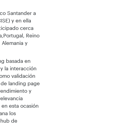
nco Santander a
SE) y en ella
ticipado cerca
a,Portugal, Reino
a Alemania y
ing basada en
y la interacción
como validación
n de landing page
rendimiento y
relevancia
e en esta ocasión
ana los
 hub de