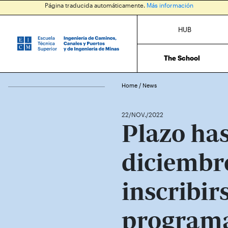
Página traducida automáticamente.
Más información
HUB
The School
Home
/
News
22/NOV./2022
Plazo has
diciembr
inscribirs
programa