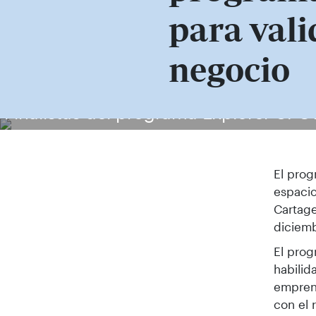
para vali
negocio
Finalistas del programa Explorer UPC
El prog
espacio
Cartage
diciem
El prog
habilid
emprend
con el 