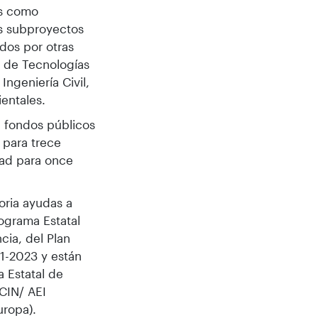
as como
s subproyectos
dos por otras
s de Tecnologías
Ingeniería Civil,
entales.
 fondos públicos
 para trece
dad para once
oria ayudas a
ograma Estatal
cia, del Plan
21-2023 y están
a Estatal de
CIN/ AEI
ropa).