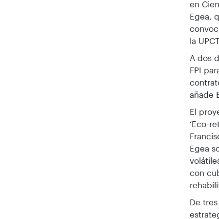
en Cien
Egea, q
convoca
la UPCT
A dos d
FPI par
contrat
añade 
El proy
‘Eco-re
Francis
Egea so
volátil
con cub
rehabil
De tres
estrate