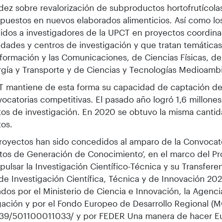
ez sobre revalorización de subproductos hortofrutícol
uestos en nuevos elaborados alimenticios. Así como lo
dos a investigadores de la UPCT en proyectos coordina
idades y centros de investigación y que tratan temática
nformación y las Comunicaciones, de Ciencias Físicas, de 
gía y Transporte y de Ciencias y Tecnologías Medioambi
T mantiene de esta forma su capacidad de captación de
ocatorias competitivas. El pasado año logró 1,6 millones
os de investigación. En 2020 se obtuvo la misma canti
os.
royectos han sido concedidos al amparo de la Convocat
tos de Generación de Conocimiento’, en el marco del Pr
pulsar la Investigación Científico-Técnica y su Transferen
 de Investigación Científica, Técnica y de Innovación 20
ados por el Ministerio de Ciencia e Innovación, la Agenci
gación y por el Fondo Europeo de Desarrollo Regional (M
039/501100011033/ y por FEDER Una manera de hacer Eu