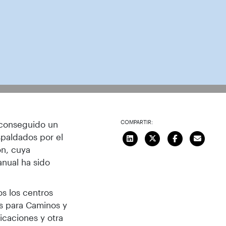
sé Carrión, responsable del proyecto
COMPARTIR:
 conseguido un
spaldados por el
ón, cuya
anual ha sido
os los centros
s para Caminos y
icaciones y otra