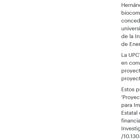
Hernánd
biocomp
concedi
univers
de la I
de Ener
La UPC
en conv
proyect
proyect
Estos p
‘Proyec
para Im
Estatal
financi
Investi
/10.13