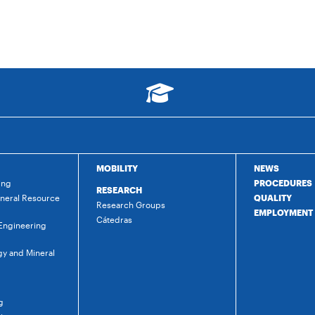
MOBILITY
NEWS
ing
PROCEDURES
RESEARCH
ineral Resource
QUALITY
Research Groups
EMPLOYMENT
Cátedras
 Engineering
gy and Mineral
g