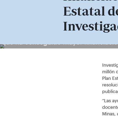
Estatal d
Investiga
Grupo de investigación en nuevos mat
que ha conseguido mayor financiació
Investi
millón 
Plan Es
resoluc
publica
“Las ay
docente
Minas, 