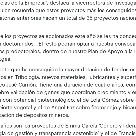
cias de la Empresa”, destaca la vicerrectora de Investiga
uien recuerda que estos proyectos más los conseguido
torias anteriores hacen un total de 35 proyectos nacion
.
e los proyectos seleccionados este año se les ha conce
a doctorandos. “El resto podrán optar a nuestra convocat
os predoctorales, dentro de nuestro Plan de Apoyo a la I
Egea.
ecto que ha conseguido la mayor dotación de fondos e
tos en Tribología: nuevos materiales, lubricantes y superfi
co José Carrión. Tiene una duración de cuatro años, co
bre validación de genes que coordinan crecimiento y e
es con potencial biotecnológico, el de Lola Gómez sobre 
ierta vegetal y el de Ángel Faz sobre fitomanejo y bioa
itación de depósitos mineros.
 años son los proyectos de Emma García ‘Género y lider
gia de gestión y transparencia sostenible’ y el de Franci