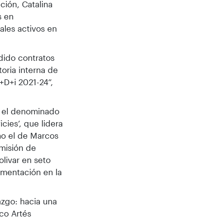
ción, Catalina
s en
ales activos en
dido contratos
oria interna de
+D+i 2021-24”,
s el denominado
cies’, que lidera
mo el de Marcos
misión de
olivar en seto
umentación en la
azgo: hacia una
sco Artés