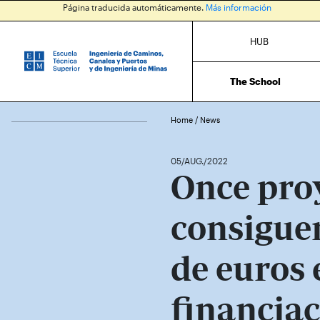
Página traducida automáticamente.
Más información
HUB
The School
Home
/
News
05/AUG./2022
Once pro
consigue
de euros 
financiac