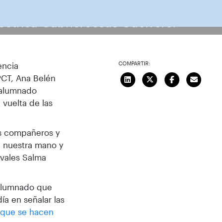
éctrica Gabriel Jesús Guerrero.
COMPARTIR:
encia
PCT, Ana Belén
l alumnado
 vuelta de las
os compañeros y
n nuestra mano y
avales Salma
 alumnado que
ía en señalar las
que se hacen