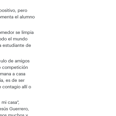
ositivo, pero
comenta el alumno
comedor se limpia
todo el mundo
la estudiante de
culo de amigos
de competición
emana a casa
a, es de ser
 contagio allí o
 mi casa",
Jesús Guerrero,
somos muchos y