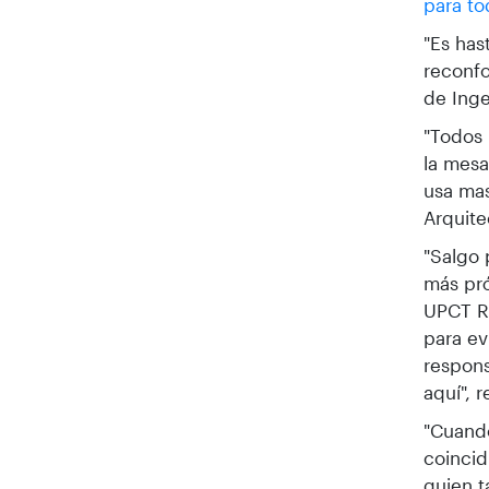
para to
"Es has
reconfo
de Inge
"Todos 
la mesa
usa mas
Arquite
"Salgo 
más pró
UPCT Ra
para ev
respons
aquí", r
"Cuando
coincid
quien t