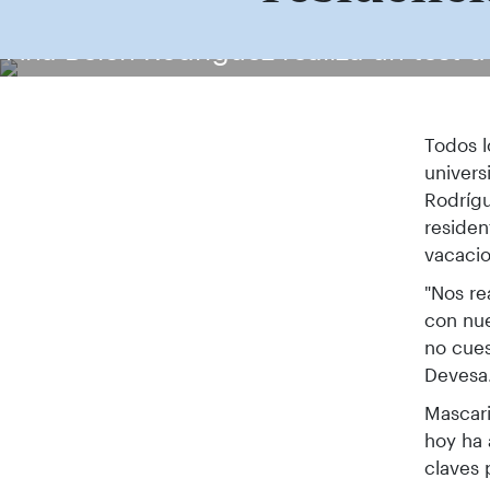
Ana Belén Rodríguez realiza un test d
Todos l
univers
Rodrígu
residen
vacaci
"Nos re
con nue
no cues
Devesa
Mascari
hoy ha 
claves 