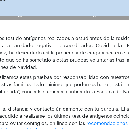
e antígenos al alumno de Ingeniería El
os test de antígenos realizados a estudiantes de la resid
itaria han dado negativo. La coordinadora Covid de la U
ez, ha descartado así la presencia de carga vírica en e
te que se ha sometido a estas pruebas voluntarias tras la
ones de Navidad.
alizamos estas pruebas por responsabilidad con nuestr
stras familias. Es lo mínimo que podemos hacer, está e
ta nada", señala la alumna alicantina de la Escuela de N
.
lla, distancia y contacto únicamente con tu burbuja. El
acudido a realizarse los últimos test de antígenos coincid
para evitar contagios, en línea con las
recomendaciones 