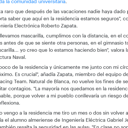
da la comunidad universitaria
.
ta raro que después de las vacaciones nadie haya dado p
rta saber que aquí en la residencia estamos seguros", 
niería Electrónica Roberto Zapata.
llevamos mascarilla, cumplimos con la distancia, en el 
s antes de que se siente otra personas, en el gimnasio 
carilla... yo creo que lo estamos haciendo bien", valora 
ctura Naval.
poco de la residencia y únicamente me junto con mi cír
ximo. Es crucial", añadía Zapata, miembro del equipo 
cing Team. Natural de Blanca, no vuelve los fines de s
itar contagios. "La mayoría nos quedamos en la residenci
able, porque volver a mi pueblo conllevaría un riesgo de
eflexiona.
 vengo a la residencia me tiro un mes o dos sin volver a
ía el alumno almeriense de Ingeniería Eléctrica Gabriel 
ambién resalta la seguridad en las aulas: "En clase no 