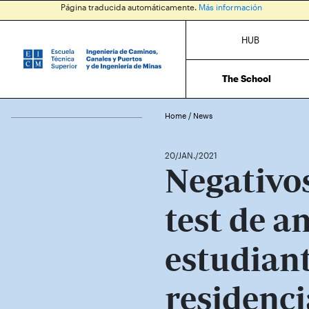
Página traducida automáticamente.
Más información
HUB
The School
Home
/
News
20/JAN./2021
Negativos
test de a
estudiant
residenci