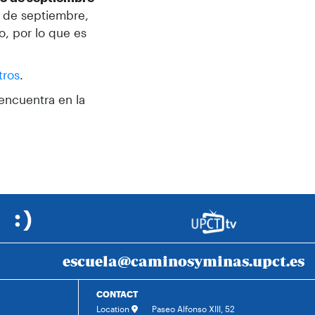
5 de septiembre,
o, por lo que es
tros
.
 encuentra en la
escuela@caminosyminas.upct.es
CONTACT
Location
Paseo Alfonso XIII, 52