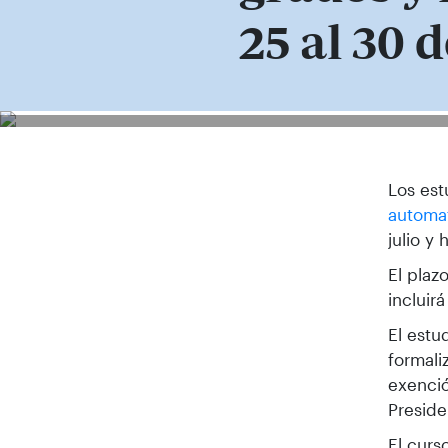
25 al 30 d
Los est
automat
julio y
El plaz
incluir
El estu
formali
exenció
Preside
El curs