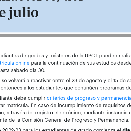
e julio
udiantes de grados y másteres de la UPCT pueden realiza
rícula online
para la continuación de sus estudios desde
 hasta sábado día 30.
o se volverá a reactivar entre el 23 de agosto y el 15 de 
á entonces a los estudiantes que continúen programas d
diante debe cumplir
criterios de progreso y permanenci
zar matrícula. En caso de incumplimiento de requisitos de
n, a través del registro electrónico, mediante instancia d
nte de la Comisión General de Progreso y Permanencia.
o 2022-23 para los estudiantes de grado comienza el
día