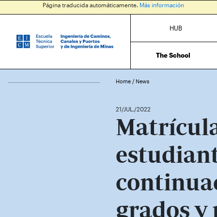
Página traducida automáticamente.
Más información
HUB
The School
Home
/
News
21/JUL./2022
Matrícula
estudiant
continua
grados y 