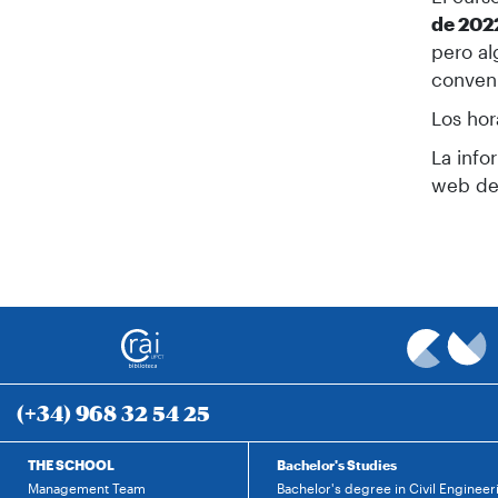
de 202
pero al
conveni
Los hor
La info
web de
(+34) 968 32 54 25
THE SCHOOL
Bachelor's Studies
Management Team
Bachelor's degree in Civil Engineer