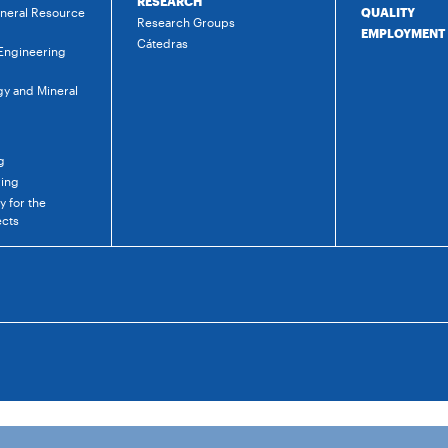
RESEARCH
ineral Resource
QUALITY
Research Groups
EMPLOYMENT
Cátedras
 Engineering
gy and Mineral
g
ring
 for the
ects