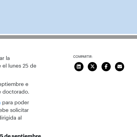
COMPARTIR:
r la
 el lunes 25 de
septiembre e
e doctorado.
a
para poder
be solicitar
irigida al
 5 de septiembre