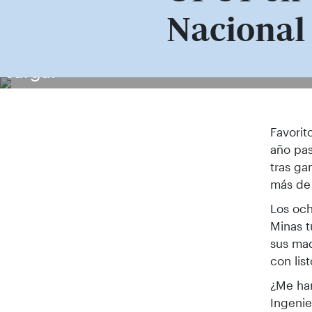
Nacional
Estudiantes que han participado en el
carga.
Favorit
año pas
tras ga
más de 
Los och
Minas t
sus maq
con lis
¿Me han
Ingenie