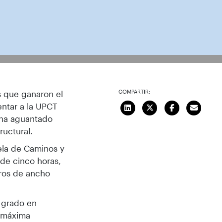
os que han resistido las pruebas de
COMPARTIR:
s que ganaron el
entar a la UPCT
 ha aguantado
ructural.
ela de Caminos y
 de cinco horas,
ros de ancho
 grado en
a máxima