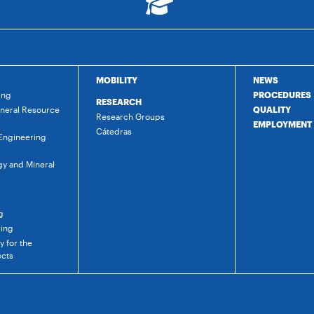
MOBILITY
NEWS
ing
PROCEDURES
RESEARCH
ineral Resource
QUALITY
Research Groups
EMPLOYMENT
Cátedras
 Engineering
gy and Mineral
g
ring
 for the
ects