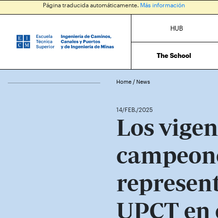
Página traducida automáticamente.
Más información
HUB
The School
Home
/
News
14/FEB./2025
Los vigen
campeon
represent
UPCT en e